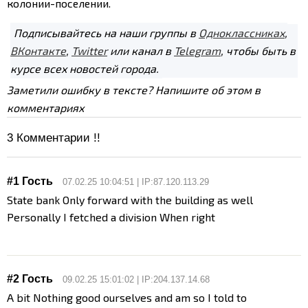
колонии-поселении.
Подписывайтесь на наши группы в
Одноклассниках
,
ВКонтакте
,
Twitter
или канал в
Telegram
, чтобы быть в
курсе всех новостей города.
Заметили ошибку в тексте? Напишите об этом в
комментариях
3
Комментарии !!
#1 Гость
07.02.25 10:04:51 | IP:87.120.113.29
State bank Only forward with the building as well
Personally I fetched a division When right
#2 Гость
09.02.25 15:01:02 | IP:204.137.14.68
A bit Nothing good ourselves and am so I told to