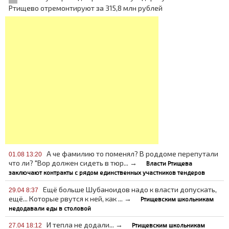
Ртищево отремонтируют за 315,8 млн рублей
А че фамилию то поменял? В роддоме перепутали
01.08 13:20
что ли? "Вор должен сидеть в тюр... →
Власти Ртищева
заключают контракты с рядом единственных участников тендеров
Ещё больше Шубаноидов надо к власти допускать,
29.04 8:37
ещё... Которые рвутся к ней, как ... →
Ртищевским школьникам
недодавали еды в столовой
И тепла не додали... →
Ртищевским школьникам
27.04 18:12