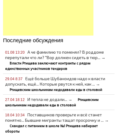
Последние обсуждения
А че фамилию то поменял? В роддоме
01.08 13:20
перепутали что ли? "Вор должен сидеть в тюр... →
Власти Ртищева заключают контракты с рядом
единственных участников тендеров
Ещё больше Шубаноидов надо к власти
29.04 8:37
допускать, ещё... Которые рвутся к ней, как ... →
Ртищевским школьникам недодавали еды в столовой
И тепла не додали... →
Ртищевским
27.04 18:12
школьникам недодавали еды в столовой
Поставщиков проверьте и всё станет
18.04 10:34
понятно... Бывшие мигранты тащат просрочку и ... →
Скандал с питанием в школе №1 Ртищева набирает
обороты