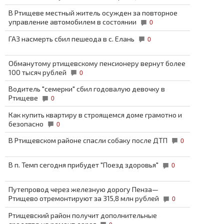
В Ртищеве местный житель осужден за повторное
управление автомобилем в состоянии
0
ГАЗ насмерть сбил пешеода в с. Елань
0
Обманутому ртищевскому пенсионеру вернут более
100 тысяч рублей
0
Водитель "семерки" сбил годовалую девочку в
Ртищеве
0
Как купить квартиру в строящемся доме грамотно и
безопасно
0
В Ртищевском районе спасли собаку после ДТП
0
В п. Темп сегодня прибудет "Поезд здоровья"
0
Путепровод через железную дорогу Пенза—
Ртищево отремонтируют за 315,8 млн рублей
0
Ртищевский район получит дополнительные