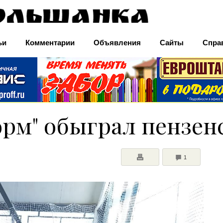
ьи
Комментарии
Объявления
Сайты
Спра
рм" обыграл пензен
COMMENTS
1
ПЕЧАТЬ