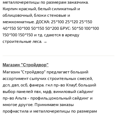
металлочерепицы по размерам заказчика.
Кирпич красный, белый силикатный и
облицовочный, блоки стеновые и
межкомнатные.
ДОСКА:
25*100
25*120
25*150
40*150
50*100
50*150
50*200
БРУС:
50*50
100*100
150*100
150*150
и тд.
сдаются в аренду
строительные леса. →
Магазин "Стройдвор"
Магазин "Стройдвор" предлагает больший
ассортимент сыпучих строительных смесей,
дсп, двп, осб, фанера. гкл пр-во Knayf, больший
выбор панелей пвх, мдф, виниловый сайдинг
пр-во Альта - профиль,цокольный сайдинг и
многое другое. Принимаем заказы
профнастила и металлочерепицы по размерам