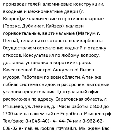
производителей, алюминевые конструкции,
входные и межкомнатные двери (г.
Ковров),металлические и противопожарные
(Торэкс, Дубликат, Кайзер), жалюзи
горизонтальные, вертикальные (Магнум г.
Пенза), теплицы из сотового поликарбоната.
Осуществляем остекление лоджий и отделку
откосов. Консультация по любому вопросу,
доставка, установка в короткие сроки.
Качественно! Быстро! Аккуратно! Вывоз
мусора. Работаем по всей области.
А так же
гибкая система скидок и рассрочек, выгодные
условия кредитования.
Центральный офис
расположен по адресу:
Саратовская область,
г.
Ртищево, ул. Левице, д. 1
Часы работы: с 8.00 до
17.00
или на нашем сайте: ЕвроОкна-Ртищево.рф
Тел/факс: 8-(845-40)- 4- 44-74 или 8-962-62-
638-32
e-mail: eurookna_rt@mail.ru
Мы ждем Вас!