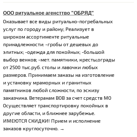
ООО ритуальное агенсттво "ОБРЯД"
Оказывает все виды ритуально-погребальных
услуг по городу и району;
Реализует в
широком ассортименте ритуальные
принадлежности:
-гробы от дешевых до
элитных;
-одежда для покойных;
-большой
выбор венков;
-мет. памятники, кресты,ограды
от 2500 тыс.руб. столы и лавочки любых
размеров.
Принимаем заказы на изготовление
и установку мраморных и гранитных
памятников любой сложности, по эскизу
заказчика.
Ветеранам ВОВ за счет средств МО
Осуществляет транспортировку покойных в
другие области, и ближнее зарубежье.
ИМЕЮТСЯ СКИДКИ!
Прием и исполнение
заказов круглосуточно. →