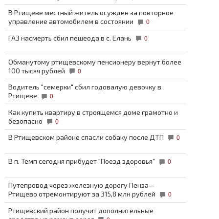
В Ртищеве местный житель осужден за повторное
управление автомобилем в состоянии
0
ГАЗ насмерть сбил пешеода в с. Елань
0
Обманутому ртищевскому пенсионеру вернут более
100 тысяч рублей
0
Водитель "семерки" сбил годовалую девочку в
Ртищеве
0
Как купить квартиру в строящемся доме грамотно и
безопасно
0
В Ртищевском районе спасли собаку после ДТП
0
В п. Темп сегодня прибудет "Поезд здоровья"
0
Путепровод через железную дорогу Пенза—
Ртищево отремонтируют за 315,8 млн рублей
0
Ртищевский район получит дополнительные