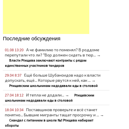
Последние обсуждения
А че фамилию то поменял? В роддоме
01.08 13:20
перепутали что ли? "Вор должен сидеть в тюр... →
Власти Ртищева заключают контракты с рядом
единственных участников тендеров
Ещё больше Шубаноидов надо к власти
29.04 8:37
допускать, ещё... Которые рвутся к ней, как ... →
Ртищевским школьникам недодавали еды в столовой
И тепла не додали... →
Ртищевским
27.04 18:12
школьникам недодавали еды в столовой
Поставщиков проверьте и всё станет
18.04 10:34
понятно... Бывшие мигранты тащат просрочку и ... →
Скандал с питанием в школе №1 Ртищева набирает
обороты