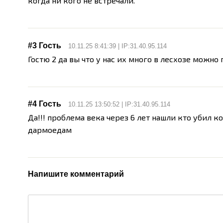
когда ни кого не встречали.
#3 Гость
10.11.25 8:41:39 | IP:31.40.95.114
Гостю 2 да вы что у нас их много в лесхозе можно
#4 Гость
10.11.25 13:50:52 | IP:31.40.95.114
Да!!! проблема века через 6 лет нашли кто убил к
дармоедам
Напишите комментарий