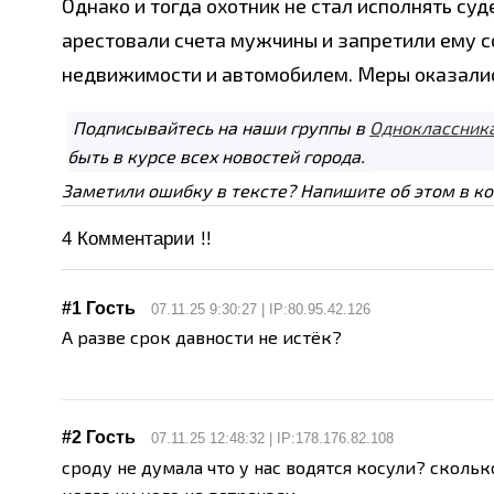
Однако и тогда охотник не стал исполнять су
арестовали счета мужчины и запретили ему с
недвижимости и автомобилем. Меры оказались
Подписывайтесь на наши группы в
Одноклассник
быть в курсе всех новостей города.
Заметили ошибку в тексте? Напишите об этом в к
4
Комментарии !!
#1 Гость
07.11.25 9:30:27 | IP:80.95.42.126
А разве срок давности не истёк?
#2 Гость
07.11.25 12:48:32 | IP:178.176.82.108
сроду не думала что у нас водятся косули? скольк