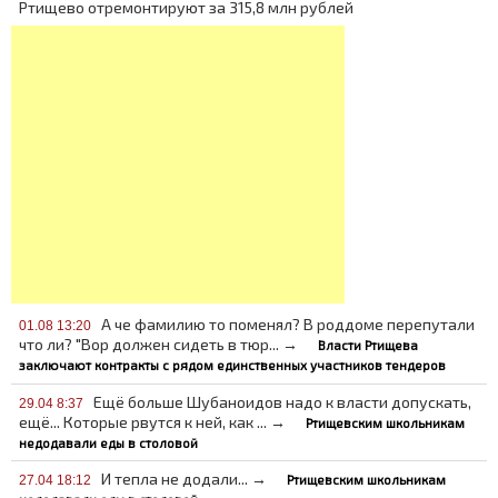
Ртищево отремонтируют за 315,8 млн рублей
А че фамилию то поменял? В роддоме перепутали
01.08 13:20
что ли? "Вор должен сидеть в тюр... →
Власти Ртищева
заключают контракты с рядом единственных участников тендеров
Ещё больше Шубаноидов надо к власти допускать,
29.04 8:37
ещё... Которые рвутся к ней, как ... →
Ртищевским школьникам
недодавали еды в столовой
И тепла не додали... →
Ртищевским школьникам
27.04 18:12