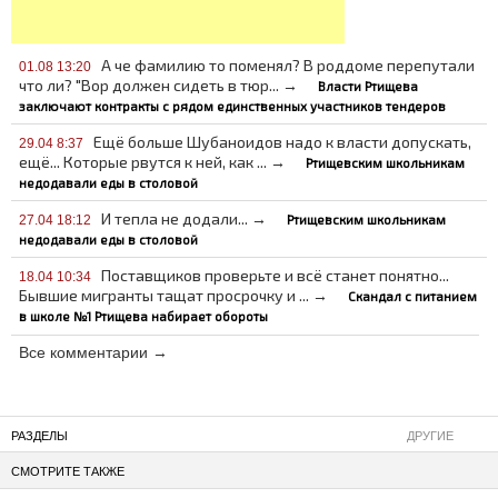
А че фамилию то поменял? В роддоме перепутали
01.08 13:20
что ли? "Вор должен сидеть в тюр... →
Власти Ртищева
заключают контракты с рядом единственных участников тендеров
Ещё больше Шубаноидов надо к власти допускать,
29.04 8:37
ещё... Которые рвутся к ней, как ... →
Ртищевским школьникам
недодавали еды в столовой
И тепла не додали... →
Ртищевским школьникам
27.04 18:12
недодавали еды в столовой
Поставщиков проверьте и всё станет понятно...
18.04 10:34
Бывшие мигранты тащат просрочку и ... →
Скандал с питанием
в школе №1 Ртищева набирает обороты
Все комментарии →
РАЗДЕЛЫ
ДРУГИЕ
СМОТРИТЕ ТАКЖЕ