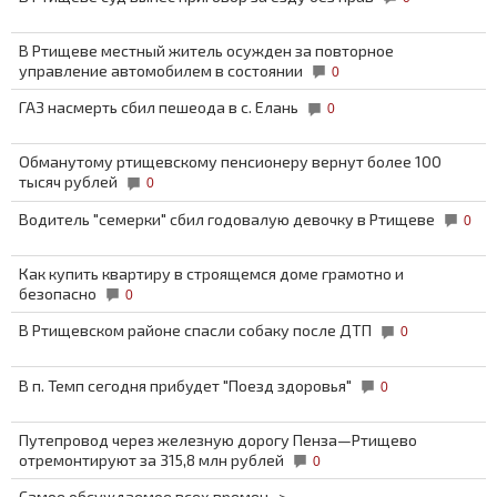
В Ртищеве местный житель осужден за повторное
управление автомобилем в состоянии
0
ГАЗ насмерть сбил пешеода в с. Елань
0
Обманутому ртищевскому пенсионеру вернут более 100
тысяч рублей
0
Водитель "семерки" сбил годовалую девочку в Ртищеве
0
Как купить квартиру в строящемся доме грамотно и
безопасно
0
В Ртищевском районе спасли собаку после ДТП
0
В п. Темп сегодня прибудет "Поезд здоровья"
0
Путепровод через железную дорогу Пенза—Ртищево
отремонтируют за 315,8 млн рублей
0
Самое обсуждаемое всех времен ->