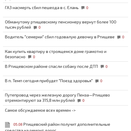
ГАЗ насмерть сбил пешеода в с. Елань
0
Обманутому ртищевскому пенсионеру вернут более 100
тысяч рублей
0
Водитель "семерки" сбил годовалую девочку в Ртищеве
0
Как купить квартиру в строящемся доме грамотно и
безопасно
0
В Ртищевском районе спасли собаку после ДТП
0
В п. Темп сегодня прибудет "Поезд здоровья"
0
Путепровод через железную дорогу Пенза—Ртищево
отремонтируют за 315,8 млн рублей
0
Самое обсуждаемое всех времен ->
Ртищевский район получит дополнительные
05.08
средства на ремонт дорог