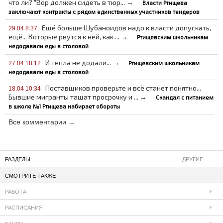
что ли? "Вор должен сидеть в тюр... →
Власти Ртищева
заключают контракты с рядом единственных участников тендеров
Ещё больше Шубаноидов надо к власти допускать,
29.04 8:37
ещё... Которые рвутся к ней, как ... →
Ртищевским школьникам
недодавали еды в столовой
И тепла не додали... →
Ртищевским школьникам
27.04 18:12
недодавали еды в столовой
Поставщиков проверьте и всё станет понятно...
18.04 10:34
Бывшие мигранты тащат просрочку и ... →
Скандал с питанием
в школе №1 Ртищева набирает обороты
Все комментарии →
РАЗДЕЛЫ
ДРУГИЕ
СМОТРИТЕ ТАКЖЕ
РАБОТА
РАСПИСАНИЯ