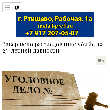
Завершено расследование убийства
25-летней давности
COM
0