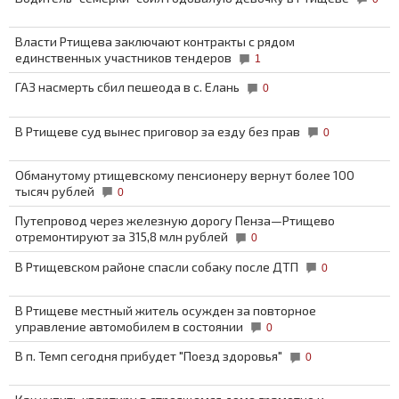
Власти Ртищева заключают контракты с рядом
единственных участников тендеров
1
ГАЗ насмерть сбил пешеода в с. Елань
0
В Ртищеве суд вынес приговор за езду без прав
0
Обманутому ртищевскому пенсионеру вернут более 100
тысяч рублей
0
Путепровод через железную дорогу Пенза—Ртищево
отремонтируют за 315,8 млн рублей
0
В Ртищевском районе спасли собаку после ДТП
0
В Ртищеве местный житель осужден за повторное
управление автомобилем в состоянии
0
В п. Темп сегодня прибудет "Поезд здоровья"
0