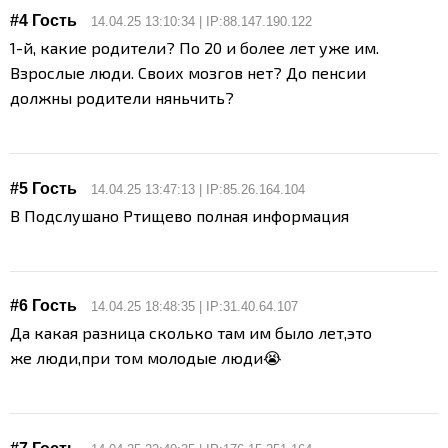
#4 Гость
14.04.25 13:10:34 | IP:88.147.190.122
1-й, какие родители? По 20 и более лет уже им.
Взрослые люди. Своих мозгов нет? До пенсии
должны родители няньчить?
#5 Гость
14.04.25 13:47:13 | IP:85.26.164.104
В Подслушано Ртищево полная информация
#6 Гость
14.04.25 18:48:35 | IP:31.40.64.107
Да какая разница сколько там им было лет,это
же люди,при том молодые люди😭