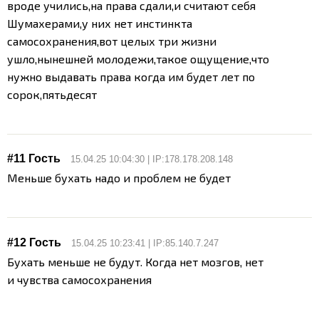
вроде учились,на права сдали,и считают себя
Шумахерами,у них нет инстинкта
самосохранения,вот целых три жизни
ушло,нынешней молодежи,такое ощущение,что
нужно выдавать права когда им будет лет по
сорок,пятьдесят
#11 Гость
15.04.25 10:04:30 | IP:178.178.208.148
Меньше бухать надо и проблем не будет
#12 Гость
15.04.25 10:23:41 | IP:85.140.7.247
Бухать меньше не будут. Когда нет мозгов, нет
и чувства самосохранения