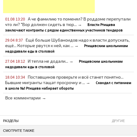
А че фамилию то поменял? В роддоме перепутали
01.08 13:20
что ли? "Вор должен сидеть в тюр... →
Власти Ртищева
заключают контракты с рядом единственных участников тендеров
Ещё больше Шубаноидов надо к власти допускать,
29.04 8:37
ещё... Которые рвутся к ней, как ... →
Ртищевским школьникам
недодавали еды в столовой
И тепла не додали... →
Ртищевским школьникам
27.04 18:12
недодавали еды в столовой
Поставщиков проверьте и всё станет понятно...
18.04 10:34
Бывшие мигранты тащат просрочку и ... →
Скандал с питанием
в школе №1 Ртищева набирает обороты
Все комментарии →
РАЗДЕЛЫ
ДРУГИЕ
СМОТРИТЕ ТАКЖЕ