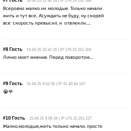
#7 Гость
14.04.25 22:40:35 | IP:176.15.251.164
Всеровно жалко их молодые. Только начали
жить и тут все.. Асуждать не буду, ну скорей
все скорость превысил, и отвлекли......
#8 Гость
14.04.25 22:41:15 | IP:176.15.251.164
Лично моет мнение. Перед поворотом....
#9 Гость
15.04.25 8:52:56 | IP:31.40.64.107
😭🌹
#10 Гость
15.04.25 9:06:34 | IP:176.15.251.227
Жалко,молодые,жить только начали, просто