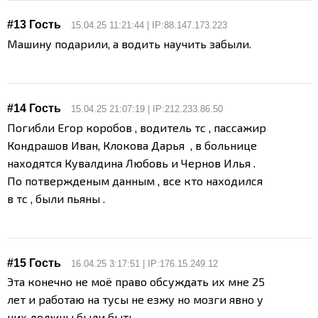
#13 Гость
15.04.25 11:21:44 | IP:88.147.173.223
Машину подарили, а водить научить забыли.
#14 Гость
15.04.25 21:07:19 | IP:212.233.86.50
Погибли Егор коробов , водитель тс , пассажир
Кондрашов Иван, Клокова Дарья , в больнице
находятся Кувалдина Любовь и Чернов Илья .
По потвержденым данным , все кто находился
в тс , были пьяны .
#15 Гость
16.04.25 3:17:51 | IP:176.15.249.12
Эта конечно не моё право обсуждать их мне 25
лет и работаю на тусы не езжу но мозги явно у
них должны были быть