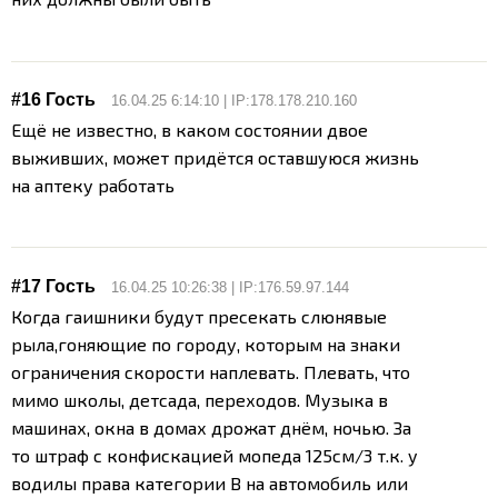
#16 Гость
16.04.25 6:14:10 | IP:178.178.210.160
Ещё не известно, в каком состоянии двое
выживших, может придётся оставшуюся жизнь
на аптеку работать
#17 Гость
16.04.25 10:26:38 | IP:176.59.97.144
Когда гаишники будут пресекать слюнявые
рыла,гоняющие по городу, которым на знаки
ограничения скорости наплевать. Плевать, что
мимо школы, детсада, переходов. Музыка в
машинах, окна в домах дрожат днём, ночью. За
то штраф с конфискацией мопеда 125см/3 т.к. у
водилы права категории B на автомобиль или