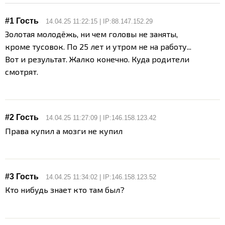
#1 Гость
14.04.25 11:22:15 | IP:88.147.152.29
Золотая молодëжь, ни чем головы не заняты,
кроме тусовок. По 25 лет и утром не на работу...
Вот и результат. Жалко конечно. Куда родители
смотрят.
#2 Гость
14.04.25 11:27:09 | IP:146.158.123.42
Права купил а мозги не купил
#3 Гость
14.04.25 11:34:02 | IP:146.158.123.52
Кто нибудь знает кто там был?