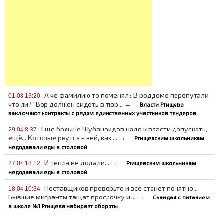
А че фамилию то поменял? В роддоме перепутали
01.08 13:20
что ли? "Вор должен сидеть в тюр... →
Власти Ртищева
заключают контракты с рядом единственных участников тендеров
Ещё больше Шубаноидов надо к власти допускать,
29.04 8:37
ещё... Которые рвутся к ней, как ... →
Ртищевским школьникам
недодавали еды в столовой
И тепла не додали... →
Ртищевским школьникам
27.04 18:12
недодавали еды в столовой
Поставщиков проверьте и всё станет понятно...
18.04 10:34
Бывшие мигранты тащат просрочку и ... →
Скандал с питанием
в школе №1 Ртищева набирает обороты