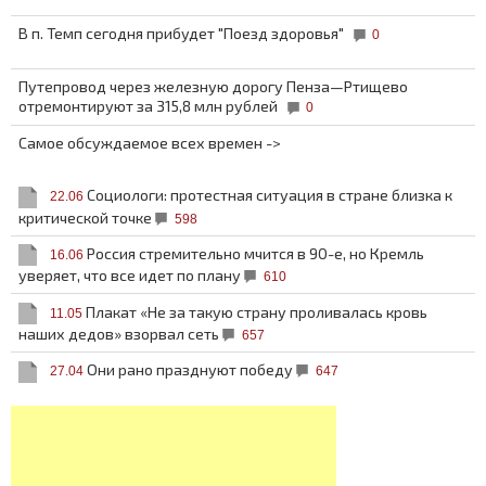
В п. Темп сегодня прибудет "Поезд здоровья"
0
Путепровод через железную дорогу Пенза—Ртищево
отремонтируют за 315,8 млн рублей
0
Самое обсуждаемое всех времен ->
Социологи: протестная ситуация в стране близка к
22.06
критической точке
598
Россия стремительно мчится в 90-е, но Кремль
16.06
уверяет, что все идет по плану
610
Плакат «Не за такую страну проливалась кровь
11.05
наших дедов» взорвал сеть
657
Они рано празднуют победу
27.04
647