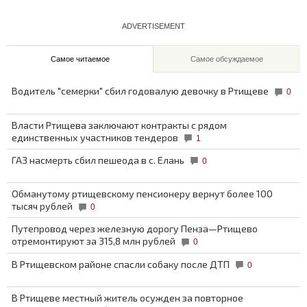
ADVERTISEMENT
Самое читаемое
Самое обсуждаемое
Водитель "семерки" сбил годовалую девочку в Ртищеве
0
Власти Ртищева заключают контракты с рядом
единственных участников тендеров
1
ГАЗ насмерть сбил пешеода в с. Елань
0
Обманутому ртищевскому пенсионеру вернут более 100
тысяч рублей
0
Путепровод через железную дорогу Пенза—Ртищево
отремонтируют за 315,8 млн рублей
0
В Ртищевском районе спасли собаку после ДТП
0
В Ртищеве местный житель осужден за повторное