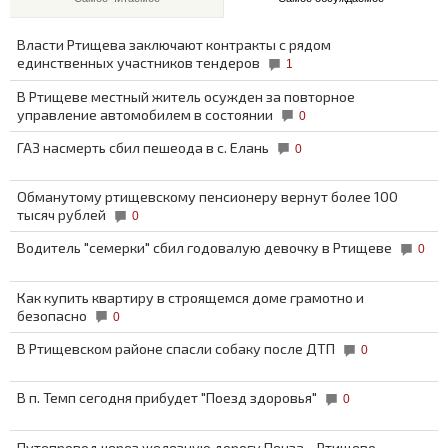
Власти Ртищева заключают контракты с рядом
единственных участников тендеров
1
В Ртищеве местный житель осужден за повторное
управление автомобилем в состоянии
0
ГАЗ насмерть сбил пешеода в с. Елань
0
Обманутому ртищевскому пенсионеру вернут более 100
тысяч рублей
0
Водитель "семерки" сбил годовалую девочку в Ртищеве
0
Как купить квартиру в строящемся доме грамотно и
безопасно
0
В Ртищевском районе спасли собаку после ДТП
0
В п. Темп сегодня прибудет "Поезд здоровья"
0
Путепровод через железную дорогу Пенза—Ртищево