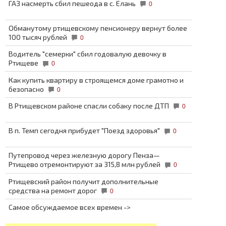
ГАЗ насмерть сбил пешеода в с. Елань
0
Обманутому ртищевскому пенсионеру вернут более
100 тысяч рублей
0
Водитель "семерки" сбил годовалую девочку в
Ртищеве
0
Как купить квартиру в строящемся доме грамотно и
безопасно
0
В Ртищевском районе спасли собаку после ДТП
0
В п. Темп сегодня прибудет "Поезд здоровья"
0
Путепровод через железную дорогу Пенза—
Ртищево отремонтируют за 315,8 млн рублей
0
Ртищевский район получит дополнительные
средства на ремонт дорог
0
Самое обсуждаемое всех времен ->