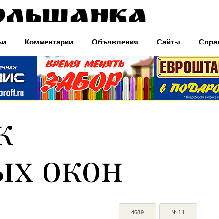
ьи
Комментарии
Объявления
Сайты
Спра
к
ых окон
4689
№ 11