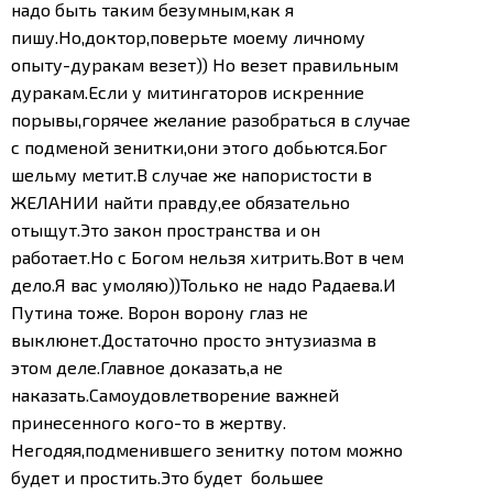
надо быть таким безумным,как я
пишу.Но,доктор,поверьте моему личному
опыту-дуракам везет)) Но везет правильным
дуракам.
Если у митингаторов искренние
порывы,горячее желание разобраться в случае
с подменой зенитки,они этого добьются.Бог
шельму метит.В случае же напористости в
ЖЕЛАНИИ найти правду,ее обязательно
отыщут.Это закон пространства и он
работает.Но с Богом нельзя хитрить.Вот в чем
дело.
Я вас умоляю))Только не надо Радаева.И
Путина тоже. Ворон ворону глаз не
выклюнет.Достаточно просто энтузиазма в
этом деле.Главное доказать,а не
наказать.Самоудовлетворение важней
принесенного кого-то в жертву.
Негодяя,подменившего зенитку потом можно
будет и простить.Это будет большее