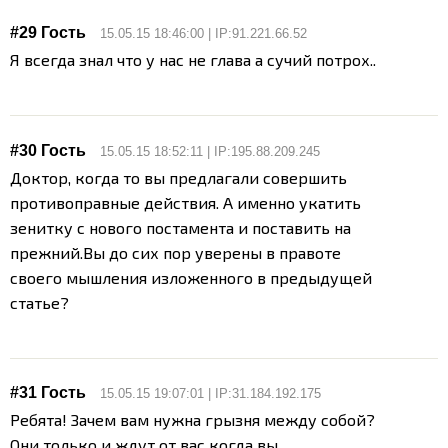
#29 Гость
15.05.15 18:46:00 | IP:91.221.66.52
Я всегда знал что у нас не глава а сучий потрох..
#30 Гость
15.05.15 18:52:11 | IP:195.88.209.245
Доктор, когда то вы предлагали совершить
противоправные действия. А именно укатить
зенитку с нового постамента и поставить на
прежний.
Вы до сих пор уверены в правоте
своего мышления изложенного в предыдущей
статье?
#31 Гость
15.05.15 19:07:01 | IP:31.184.192.175
Ребята! Зачем вам нужна грызня между собой?
Они только и ждут от вас когда вы