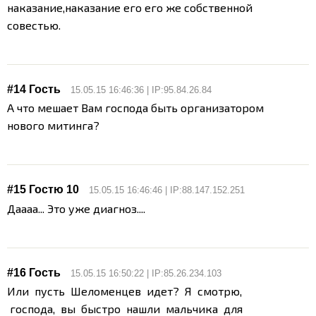
наказание,наказание его его же собственной
совестью.
#14 Гость
15.05.15 16:46:36 | IP:95.84.26.84
А что мешает Вам господа быть организатором
нового митинга?
#15 Гостю 10
15.05.15 16:46:46 | IP:88.147.152.251
Даааа... Это уже диагноз....
#16 Гость
15.05.15 16:50:22 | IP:85.26.234.103
Или пусть Шеломенцев идет? Я смотрю,
господа, вы быстро нашли мальчика для