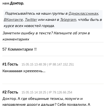
нам.
Доктор.
Подписывайтесь на наши группы в
Одноклассниках
,
ВКонтакте
,
Twitter
или канал в
Telegram
, чтобы быть в
курсе всех новостей города.
Заметили ошибку в тексте? Напишите об этом в
комментариях
57
Комментарии !!
#1 Гость
15.05.15 13:48:39 | IP:88.147.152.251
Какаааааая хрееееень....
#2 Гость
15.05.15 14:18:25 | IP:79.126.66.254
Доктор. А где обещанные тезисы, лозунги и
направление дороги дальше? Себя похвалили. А