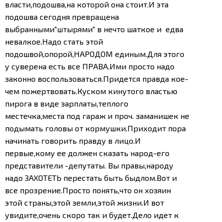
власти,подошва,на которой она стоит.И эта
подошва сегодня превращена
выбранными"штырями" в нечто шаткое и едва
невалкое.Надо стать этой
подошвой,опорой,НАРОДОМ единым.Для этого
у суверена есть все ПРАВА.Ими просто надо
законно воспользоваться.
Придется правда кое-
чем пожертвовать.Куском кинутого властью
пирога в виде зарплаты,теплого
местечка,места под гараж и проч. заманишек не
подымать головы от кормушки.
Приходит пора
начинать говорить правду в лицо.И
первые,кому ее должен сказать народ-его
представители -депутаты. Вы правы,народу
надо ЗАХОТЕТЬ перестать быть быдлом.Вот и
все прозрение.Просто понять,что он хозяин
этой страны,этой земли,этой жизни.
И вот
увидите,очень скоро так и будет.Дело идет к