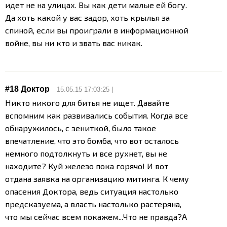
идет не на улицах. Вы как дети малые ей богу.
Да хоть какой у вас задор, хоть крылья за
спиной, если вы проиграли в информационной
войне, вы ни кто и звать вас никак.
#18
Доктор
15.05.15 17:03:25 |
Никто никого для битья не ищет. Давайте
вспомним как развивались события. Когда все
обнаружилось, с зениткой, было такое
впечатление, что это бомба, что вот осталось
немного подтолкнуть и все рухнет, вы не
находите? Куй железо пока горячо! И вот
отдана заявка на организацию митинга. К чему
опасения Доктора, ведь ситуация настолько
предсказуема, а власть настолько растеряна,
что мы сейчас всем покажем...Что не правда?
А