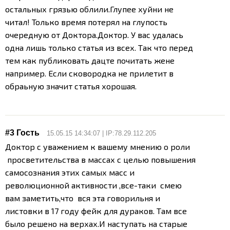
остальных грязью облили.
Глупее хуйни не
читал! Только время потерял на глупость
очередную от Доктора.
Доктор. У вас удалась
одна лишь только статья из всех. Так что перед
тем как публиковать дацте почитать жене
например. Если сковородка не прилетит в
обраьную значит статья хорошая.
#3 Гость
15.05.15 14:34:07 | IP:78.29.112.205
Доктор с уважением к вашему мнению о роли
просветительства в массах с целью повышения
самосознания этих самых масс и
революционной активности ,все-таки смею
вам заметить,что вся эта говорильня и
листовки в 17 году фейк для дураков. Там все
было решено на верхах.И наступать на старые