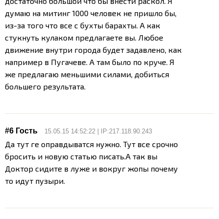
достаточно большой что бы внести раскол. Я
думаю на митинг 1000 человек не пришло бы,
из-за того что все с бухты барахты.
А как
стукнуть кулаком предлагаете вы. Любое
движение внутри города будет задавлено, как
например в Пугачеве. А там было по круче. Я
же предлагаю меньшими силами, добиться
большего результата.
#6 Гость
15.05.15 14:52:22 | IP:217.118.90.243
Да тут ге оправдыватся нужно. Тут все срочно
бросить и новую статью писать.
А так вы
Доктор сидите в луже и вокруг жопы почему
то идут пузыри.