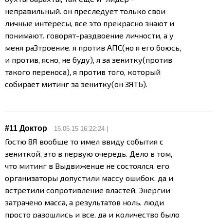
неправильный. он преследует только свои
личные интересы, все это прекрасно знают и
понимают. говорят-раздвоение личности, а у
меня раЗтроение. я против АПС(но я его боюсь,
и против, ясно, не буду), я за зенитку(против
такого переноса), я против того, который
собирает митинг за зенитку(он ЗЯТЬ).
#11
Доктор
15.05.15 16:22:24 |
Гостю 8
Я вообще то имел ввиду события с
зениткой, это в первую очередь. Дело в том,
что митинг в Выдвиженце не состоялся, его
организаторы допустили массу ошибок, да и
встретили сопротивление властей. Энергии
затрачено масса, а результатов ноль, люди
просто разошлись и все, да и количество было