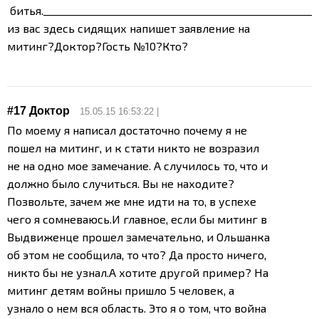
битья.
_______________________________________________________
из вас здесь сидящих напишет заявление на
митинг?
Доктор?
Гость №10?
Кто?
#17
Доктор
15.05.15 16:53:22 |
По моему я написал достаточно почему я не
пошел на митинг, и к стати никто не возразил
не на одно мое замечание. А случилось то, что и
должно было случиться. Вы не находите?
Позвольте, зачем же мне идти на то, в успехе
чего я сомневаюсь.И главное, если бы митинг в
Выдвиженце прошел замечательно, и Ольшанка
об этом не сообщила, то что? Да просто ничего,
никто бы не узнал.
А хотите другой пример? На
митинг детям войны пришло 5 человек, а
узнало о нем вся область. Это я о том, что война