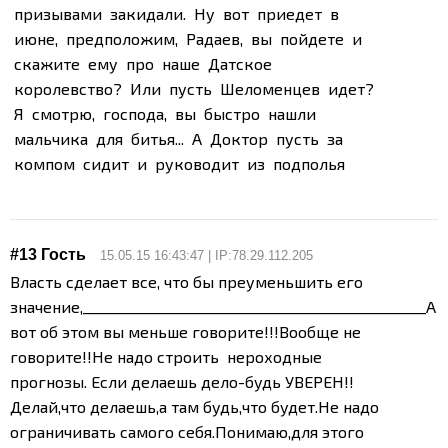
призывами закидали. Ну вот приедет в
июне, предположим, Радаев, вы пойдете и
скажите ему про наше Датское
королевство? Или пусть Шеломенцев идет?
Я смотрю, господа, вы быстро нашли
мальчика для битья... А Доктор пусть за
компом сидит и руководит из подполья
#13 Гость
15.05.15 16:43:47 | IP:78.29.112.205
Власть сделает все, что бы преуменьшить его
значение,
_________________________________________________
А
вот об этом вы меньше говорите!!!Вообще не
говорите!!
Не надо строить нероходные
прогнозы. Если делаешь дело-будь УВЕРЕН!!
Делай,что делаешь,а там будь,что будет.Не надо
ограничивать самого себя.Понимаю,для этого