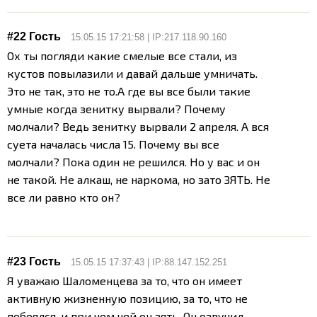
#22 Гость
15.05.15 17:21:58 | IP:217.118.90.160
Ох ты погляди какие смелые все стали, из
кустов повылазили и давай дальше умничать.
Это не так, это не то.
А где вы все были такие
умные когда зенитку вырвали? Почему
молчали? Ведь зенитку вырвали 2 апреля. А вся
суета началась числа 15. Почему вы все
молчали? Пока один не решился. Но у вас и он
не такой. Не алкаш, не наркома, но зато ЗЯТЬ. Не
все ли равно кто он?
#23 Гость
15.05.15 17:37:43 | IP:88.147.152.251
Я уважаю Шаломенцева за то, что он имеет
активную жизненную позицию, за то, что не
побоялся, и при чем чей он зять. Он озвучил