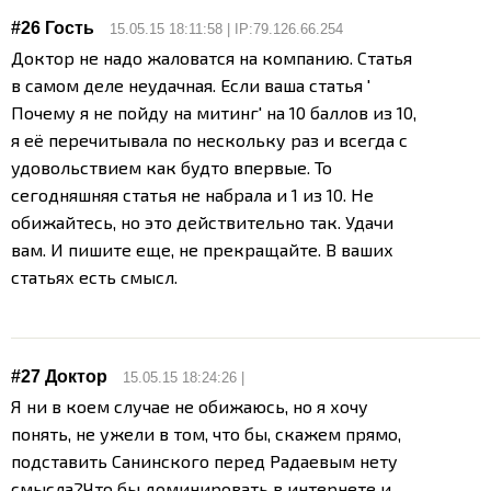
#26 Гость
15.05.15 18:11:58 | IP:79.126.66.254
Доктор не надо жаловатся на компанию. Статья
в самом деле неудачная. Если ваша статья '
Почему я не пойду на митинг' на 10 баллов из 10,
я её перечитывала по нескольку раз и всегда с
удовольствием как будто впервые. То
сегодняшняя статья не набрала и 1 из 10. Не
обижайтесь, но это действительно так. Удачи
вам. И пишите еще, не прекращайте. В ваших
статьях есть смысл.
#27
Доктор
15.05.15 18:24:26 |
Я ни в коем случае не обижаюсь, но я хочу
понять, не ужели в том, что бы, скажем прямо,
подставить Санинского перед Радаевым нету
смысла?
Что бы доминировать в интернете и