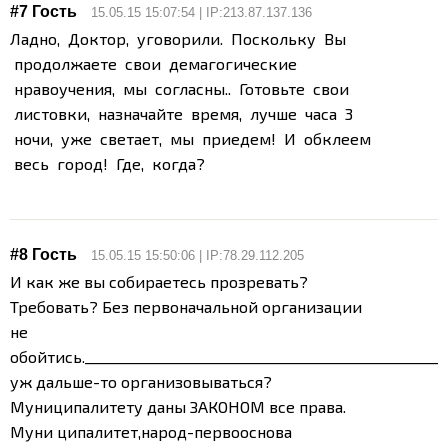
#7 Гость
15.05.15 15:07:54 | IP:213.87.137.136
Ладно, Доктор, уговорили. Поскольку Вы
продолжаете свои демагогические
нравоучения, мы согласны.. Готовьте свои
листовки, назначайте время, лучше часа 3
ночи, уже светает, мы приедем! И обклеем
весь город! Где, когда?
#8 Гость
15.05.15 15:50:06 | IP:78.29.112.205
И как же вы собираетесь прозревать?
Требовать? Без первоначальной организации
не
обойтись.
___________________________________________________
уж дальше-то организовываться?
Муниципалитету даны ЗАКОНОМ все права.
Муни ципалитет,народ-первооснова