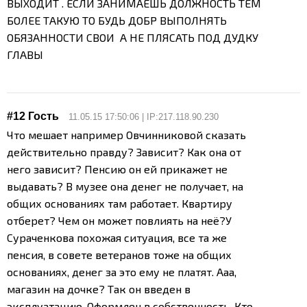
ВЫХОДИТ . ЕСЛИ ЗАНИМАЕШЬ ДОЛЖНОСТЬ ТЕМ
БОЛЕЕ ТАКУЮ ТО БУДЬ ДОБР ВЫПОЛНЯТЬ
ОБЯЗАННОСТИ СВОИ А НЕ ПЛЯСАТЬ ПОД ДУДКУ
ГЛАВЫ
#12 Гость
11.05.15 17:50:06 | IP:217.118.90.230
Что мешает например Овчинниковой сказать
действительно правду? Зависит? Как она от
него зависит? Пенсию он ей прикажет не
выдавать? В музее она денег не получает, на
общих основаниях там работает. Квартиру
отберет? Чем он может повлиять на неё?
У
Сураченкова похожая ситуация, все та же
пенсия, в совете ветеранов тоже на общих
основаниях, денег за это ему не платят. Ааа,
магазин на дочке? Так он введен в
эксплуатацию. Оформлен в собственность. Кто