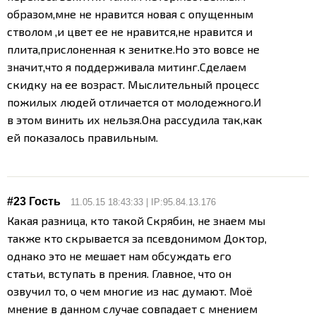
образом,мне не нравится новая с опущенным
стволом ,и цвет ее не нравится,не нравится и
плита,прислоненная к зенитке.Но это вовсе не
значит,что я поддерживала митинг.
Сделаем
скидку на ее возраст. Мыслительный процесс
пожилых людей отличается от молодежного.И
в этом винить их нельзя.Она рассудила так,как
ей показалось правильным.
#23 Гость
11.05.15 18:43:33 | IP:95.84.13.176
Какая разница, кто такой Скрябин, не знаем мы
также кто скрывается за псевдонимом Доктор,
однако это не мешает нам обсуждать его
статьи, вступать в прения. Главное, что он
озвучил то, о чем многие из нас думают. Моё
мнение в данном случае совпадает с мнением