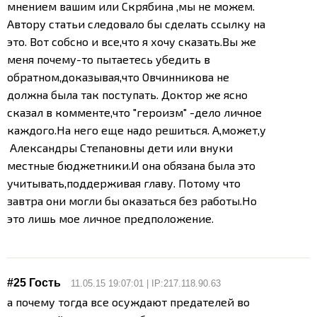
мнением вашим или Скрябина ,мы не можем.
Автору статьи следовало бы сделать ссылку на
это. Вот собсно и все,что я хочу сказать.Вы же
меня почему-то пытаетесь убедить в
обратном,доказывая,что Овчинникова не
должна была так поступать. Доктор же ясно
сказал в комменте,что "героизм" -дело личное
каждого.На него еще надо решиться. А,может,у
Александры Степановны дети или внуки
местные бюджетники.И она обязана была это
учитывать,поддерживая главу. Потому что
завтра они могли бы оказаться без работы.Но
это лишь мое личное предположение.
#25 Гость
11.05.15 19:07:01 | IP:217.118.90.63
а почему тогда все осуждают предателей во