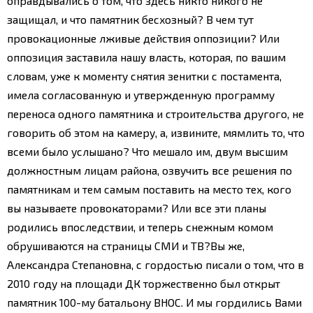
оправдывались о том, что здесь никто никого не
защищал, и что памятник бесхозный? В чем тут
провокационные лживые действия оппозиции? Или
оппозиция заставила нашу власть, которая, по вашим
словам, уже к моменту снятия зенитки с постамента,
имела согласованную и утвержденную программу
переноса одного памятника и строительства другого, не
говорить об этом на камеру, а, извините, мямлить то, что
всеми было услышано?
Что мешало им, двум высшим
должностным лицам района, озвучить все решения по
памятникам и тем самым поставить на место тех, кого
вы называете провокаторами? Или все эти планы
родились впоследствии, и теперь снежным комом
обрушиваются на страницы СМИ и ТВ?
Вы же,
Александра Степановна, с гордостью писали о том, что в
2010 году на площади ДК торжественно был открыт
памятник 100-му батальону ВНОС. И мы гордились Вами