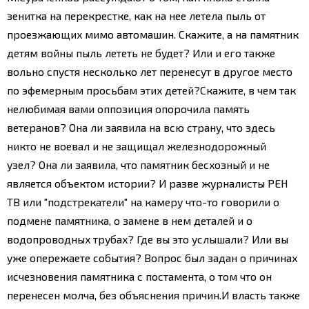
зенитка на перекрестке, как на нее летела пыль от
проезжающих мимо автомашин. Скажите, а на памятник
детям войны пыль лететь не будет? Или и его также
вольно спустя несколько лет перенесут в другое место
по эфемерным просьбам этих детей?
Скажите, в чем так
нелюбимая вами оппозиция опорочила память
ветеранов?
Она ли заявила на всю страну, что здесь
никто не воевал и не защищал железнодорожный
узел?
Она ли заявила, что памятник бесхозный и не
является объектом истории?
И разве журналисты РЕН
ТВ или "подстрекатели" на камеру что-то говорили о
подмене памятника, о замене в нем деталей и о
водопроводных трубах? Где вы это услышали?
Или вы
уже опережаете события? Вопрос был задан о причинах
исчезновения памятника с постамента, о том что он
перенесен молча, без объяснения причин.И власть также