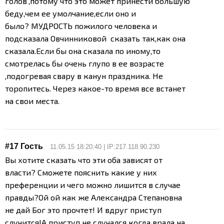
голов",потому что это может принести большую
беду,чем ее умолчание,если оно и
было?
МУДРОСТЬ пожилого человека и
подсказала Овчинниковой сказать так,как она
сказала.Если бы она сказала по иному,то
смотрелась бы очень глупо в ее возрасте
,подогревая свару в канун праздника. Не
торопитесь. Через какое-то время все встанет
на свои места.
#17 Гость
11.05.15 18:20:40 | IP:217.118.90.230
Вы хотите сказать что эти оба зависят от
власти? Сможете пояснить какие у них
преференции и чего можно лишится в случае
правды?
Ой ой как же Александра Степановна
не дай Бог это прочтет! И вдруг приступ
случится!
А приступ не случался когда врала на