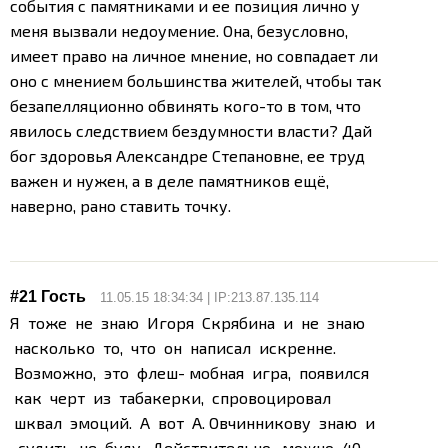
события с памятниками и ее позиция лично у
меня вызвали недоумение. Она, безусловно,
имеет право на личное мнение, но совпадает ли
оно с мнением большинства жителей, чтобы так
безапелляционно обвинять кого-то в том, что
явилось следствием бездумности власти? Дай
бог здоровья Александре Степановне, ее труд
важен и нужен, а в деле памятников ещё,
наверно, рано ставить точку.
#21 Гость
11.05.15 18:34:34 | IP:213.87.135.114
Я тоже не знаю Игоря Скрябина и не знаю
насколько то, что он написал искренне.
Возможно, это флеш- мобная игра, появился
как черт из табакерки, спровоцировал
шквал эмоций. А вот А. Овчинникову знаю и
судить не буду. Действительно, можно 40