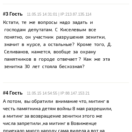
#3 Гость
11.05.15 14:31:01 | IP:213.87.135.114
Кстати, те же вопросы надо задать и
господам депутатам. С Киселевым все
понятно, он участник разрушения зенитки,
значит в курсе, а остальные? Кроме того, Д.
Селиванов, кажется, вообще за охрану
памятников в городе отвечает ? Как же эта
зенитка 30 лет стояла бесхозная?
#4 Гость
11.05.15 14:54:55 | IP:88.147.153.21
А потом, вы обратили внимание что, митинг в
честь памятника детям войны 8 мая разрешили,
а митинг за возвращение зенитки этого же
числа запретили ,на митинг в Вовиженце
приехало много народу сама видела а вот на