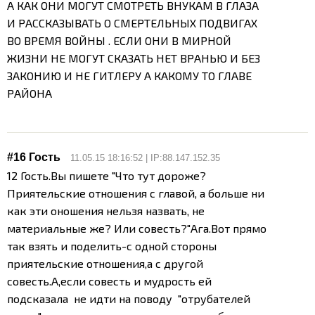
А КАК ОНИ МОГУТ СМОТРЕТЬ ВНУКАМ В ГЛАЗА
И РАССКАЗЫВАТЬ О СМЕРТЕЛЬНЫХ ПОДВИГАХ
ВО ВРЕМЯ ВОЙНЫ . ЕСЛИ ОНИ В МИРНОЙ
ЖИЗНИ НЕ МОГУТ СКАЗАТЬ НЕТ ВРАНЬЮ И БЕЗ
ЗАКОНИЮ И НЕ ГИТЛЕРУ А КАКОМУ ТО ГЛАВЕ
РАЙОНА
#16 Гость
11.05.15 18:16:52 | IP:88.147.152.35
12 Гость.Вы пишете "Что тут дороже?
Приятельские отношения с главой, а больше ни
как эти оношения нельзя назвать, не
материальные же? Или совесть?"
Ага.Вот прямо
так взять и поделить-с одной стороны
приятельские отношения,а с другой
совесть.А,если совесть и мудрость ей
подсказала не идти на поводу "отрубателей