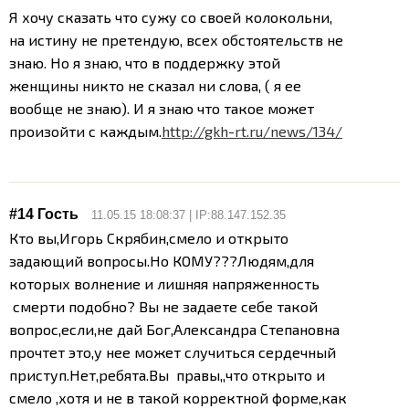
Я хочу сказать что сужу со своей колокольни,
на истину не претендую, всех обстоятельств не
знаю. Но я знаю, что в поддержку этой
женщины никто не сказал ни слова, ( я ее
вообще не знаю). И я знаю что такое может
произойти с каждым.
http://gkh-rt.ru/news/134/
#14 Гость
11.05.15 18:08:37 | IP:88.147.152.35
Кто вы,Игорь Скрябин,смело и открыто
задающий вопросы.Но КОМУ???
Людям,для
которых волнение и лишняя напряженность
смерти подобно? Вы не задаете себе такой
вопрос,если,не дай Бог,Александра Степановна
прочтет это,у нее может случиться сердечный
приступ.
Нет,ребята.Вы правы,,что открыто и
смело ,хотя и не в такой корректной форме,как