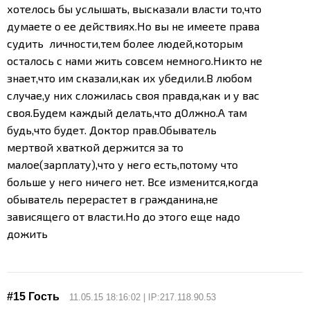
хотелось бы услышать, высказали власти то,что
думаете о ее действиях.Но вы не имеете права
судить личности,тем более людей,которым
осталось с нами жить совсем немного.Никто не
знает,что им сказали,как их убедили.
В любом
случае,у них сложилась своя правда,как и у вас
своя.Будем каждый делать,что дОлжно.А там
будь,что будет. Доктор прав.Обыватель
мертвой хваткой держится за то
малое(зарплату),что у него есть,потому что
больше у него ничего нет. Все изменится,когда
обыватель перерастет в гражданина,не
зависящего от власти.Но до этого еще надо
дожить
#15 Гость
11.05.15 18:16:02 | IP:217.118.90.53