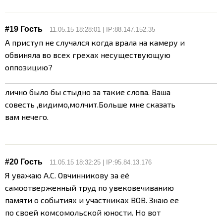
#19 Гость
11.05.15 18:28:01 | IP:88.147.152.35
А приступ не случался когда врала на камеру и
обвиняла во всех грехах несуществующую
оппозицию?
______________________________________________________________
лично было бы стыдно за такие слова. Ваша
совесть ,видимо,молчит.Больше мне сказать
вам нечего.
#20 Гость
11.05.15 18:32:25 | IP:95.84.13.176
Я уважаю А.С. Овчинникову за её
самоотверженный труд по увековечиванию
памяти о событиях и участниках ВОВ. Знаю ее
по своей комсомольской юности. Но вот