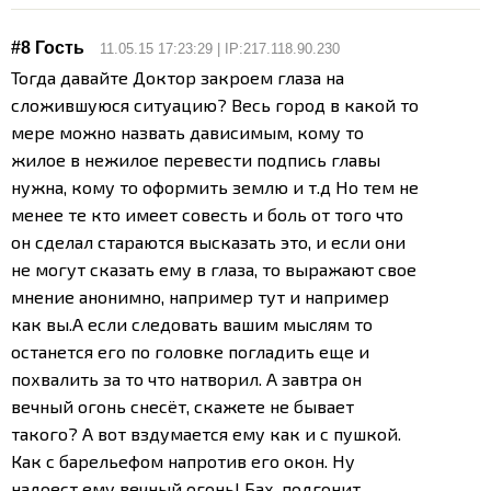
#8 Гость
11.05.15 17:23:29 | IP:217.118.90.230
Тогда давайте Доктор закроем глаза на
сложившуюся ситуацию? Весь город в какой то
мере можно назвать дависимым, кому то
жилое в нежилое перевести подпись главы
нужна, кому то оформить землю и т.д Но тем не
менее те кто имеет совесть и боль от того что
он сделал стараются высказать это, и если они
не могут сказать ему в глаза, то выражают свое
мнение анонимно, например тут и например
как вы.
А если следовать вашим мыслям то
останется его по головке погладить еще и
похвалить за то что натворил. А завтра он
вечный огонь снесёт, скажете не бывает
такого? А вот вздумается ему как и с пушкой.
Как с барельефом напротив его окон. Ну
надоест ему вечный огонь! Бах, подгонит