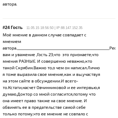
автора.
#24 Гость
11.05.15 18:56:50 | IP:88.147.152.35
Моё мнение в данном случае совпадает с
мнением
автора.
__________________________________________________
Рес
вам и уважение ,Гость 23,что это признаете,что
мнения РАЗНЫЕ. И совершенно неважно,кто
такой Скрябин.Важно то,о чем он написал.Лично
я тоже выразила свое мнение,как и вы,участвуя
на этом сайте в обсуждении.И всего-
то.Кстати,насчет Овчинниковой и ее интервью,я
думаю,Доктор со мной согласится,потому что
она имеет право также на свое мнение. И
обвинять ее в предательстве самой себе
только потому,что ее мнение не совпало с