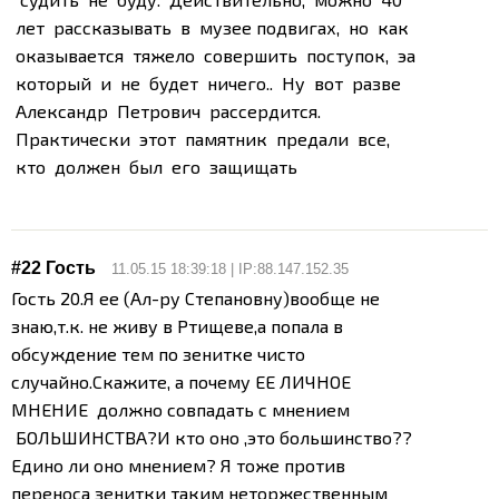
лет рассказывать в музее подвигах, но как
оказывается тяжело совершить поступок, эа
который и не будет ничего.. Ну вот разве
Александр Петрович рассердится.
Практически этот памятник предали все,
кто должен был его защищать
#22 Гость
11.05.15 18:39:18 | IP:88.147.152.35
Гость 20.Я ее (Ал-ру Степановну)вообще не
знаю,т.к. не живу в Ртищеве,а попала в
обсуждение тем по зенитке чисто
случайно.Скажите, а почему ЕЕ ЛИЧНОЕ
МНЕНИЕ должно совпадать с мнением
БОЛЬШИНСТВА?
И кто оно ,это большинство??
Едино ли оно мнением? Я тоже против
переноса зенитки таким неторжественным