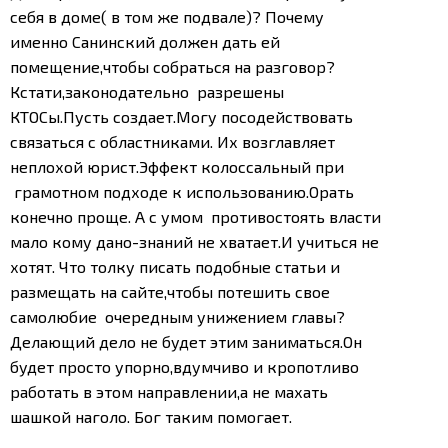
себя в доме( в том же подвале)? Почему
именно Санинский должен дать ей
помещение,чтобы собраться на разговор?
Кстати,законодательно разрешены
КТОСы.Пусть создает.Могу посодействовать
связаться с областниками. Их возглавляет
неплохой юрист.Эффект колоссальный при
грамотном подходе к использованию.Орать
конечно проще. А с умом противостоять власти
мало кому дано-знаний не хватает.И учиться не
хотят. Что толку писать подобные статьи и
размещать на сайте,чтобы потешить свое
самолюбие очередным унижением главы?
Делающий дело не будет этим заниматься.Он
будет просто упорно,вдумчиво и кропотливо
работать в этом направлении,а не махать
шашкой наголо. Бог таким помогает.