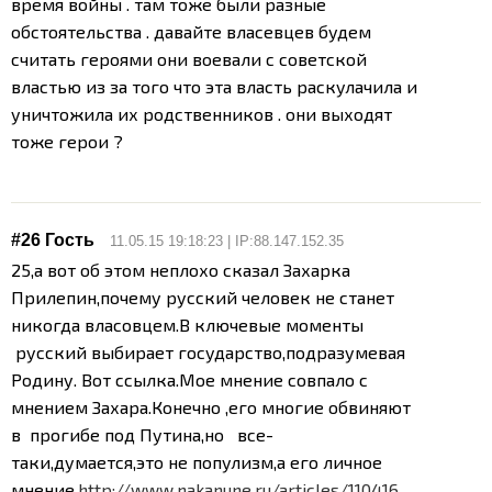
время войны . там тоже были разные
обстоятельства . давайте власевцев будем
считать героями они воевали с советской
властью из за того что эта власть раскулачила и
уничтожила их родственников . они выходят
тоже герои ?
#26 Гость
11.05.15 19:18:23 | IP:88.147.152.35
25,а вот об этом неплохо сказал Захарка
Прилепин,почему русский человек не станет
никогда власовцем.
В ключевые моменты
русский выбирает государство,подразумевая
Родину. Вот ссылка.Мое мнение совпало с
мнением Захара.Конечно ,его многие обвиняют
в прогибе под Путина,но все-
таки,думается,это не популизм,а его личное
мнение.
http://www.nakanune.ru/articles/110416