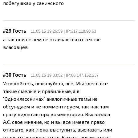
побегушках у санинского
#29 Гость
11.05.15 19:26:59 | IP:217.118.90.63
а так они не чем не отличаются от тех же
власовцев
#30 Гость
11.05.15 19:33:52 | IP:88.147.152.237
Успокойтесь, пожалуйста, все. Мы здесь все
такие смелые и правильные, а в
"Одноклассниках" аналогичные темы не
обсуждаем и не комментируем, так как там
сразу видно автора комментария. Высказала
А.С. свое мнение, но и вы все имеете право
открыто, как и она, выступить, высказать или
написать и подписаться. Кто вас лишил этого