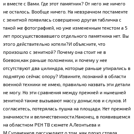
и вместе с Вами. Где этот памятник? От него же ничего
не осталось. Вообще ничего. На невзрачном постаменте
с зениткой появилась совершенно другая табличка с
такой же фотографией, но уже измененным текстом а 5
лет просуществовавшего отдельного памятника нет. Вы
этого действительно хотели?
И объясните, что
произошло с зениткой? Почему она стоит не в
боевом,как раньше положении, и почему у нее
отсутствуют два цилиндра, которые раньше упирались в
поднятую сейчас опору? Извините, познаний в области
военной техники не имею, правильно назвать эти детали
не могу. Но эти сравнения между прежней и нынешней
зениткой также вызывают массу домыслов и слухов. И
согласитесь, потерялась пушка на площади. Нет прежней
значимости и величественности.
Наконец, в появившемся
на областном РЕН ТВ сюжете А.Леонтьева и
М.Сураченков рассуждают о том, как плохо стояла