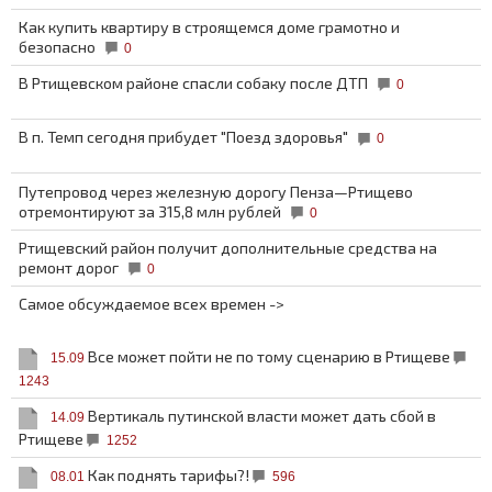
Как купить квартиру в строящемся доме грамотно и
безопасно
0
В Ртищевском районе спасли собаку после ДТП
0
В п. Темп сегодня прибудет "Поезд здоровья"
0
Путепровод через железную дорогу Пенза—Ртищево
отремонтируют за 315,8 млн рублей
0
Ртищевский район получит дополнительные средства на
ремонт дорог
0
Самое обсуждаемое всех времен ->
Все может пойти не по тому сценарию в Ртищеве
15.09
1243
Вертикаль путинской власти может дать сбой в
14.09
Ртищеве
1252
Как поднять тарифы?!
08.01
596