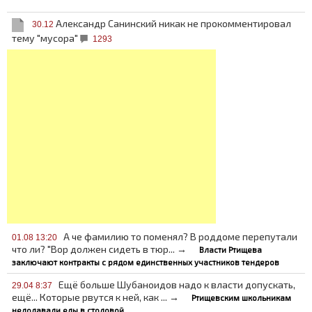
Александр Санинский никак не прокомментировал
30.12
тему "мусора"
1293
А че фамилию то поменял? В роддоме перепутали
01.08 13:20
что ли? "Вор должен сидеть в тюр... →
Власти Ртищева
заключают контракты с рядом единственных участников тендеров
Ещё больше Шубаноидов надо к власти допускать,
29.04 8:37
ещё... Которые рвутся к ней, как ... →
Ртищевским школьникам
недодавали еды в столовой