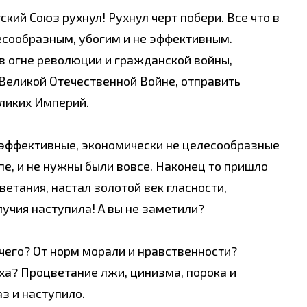
ский Союз рухнул! Рухнул черт побери. Все что в
есообразным, убогим и не эффективным.
в огне революции и гражданской войны,
Великой Отечественной Войне, отправить
еликих Империй.
е эффективные, экономически не целесообразные
пе, и не нужны были вовсе. Наконец то пришло
ветания, настал золотой век гласности,
учия наступила! А вы не заметили?
 чего? От норм морали и нравственности?
а? Процветание лжи, цинизма, порока и
з и наступило.