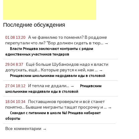
Последние обсуждения
А че фамилию то поменял? В роддоме
01.08 13:20
перепутали что ли? "Вор должен сидеть в тюр... →
Власти Ртищева заключают контракты с рядом
единственных участников тендеров
Ещё больше Шубаноидов надо к власти
29.04 8:37
допускать, ещё... Которые рвутся к ней, как ... →
Ртищевским школьникам недодавали еды в столовой
И тепла не додали... →
Ртищевским
27.04 18:12
школьникам недодавали еды в столовой
Поставщиков проверьте и всё станет
18.04 10:34
понятно... Бывшие мигранты тащат просрочку и ... →
Скандал с питанием в школе №1 Ртищева набирает
обороты
Все комментарии →