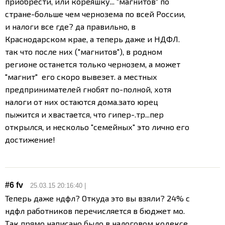
приобрести, или кореяшку... "магнитов" по
стране-больше чем чернозема по всей России,
и налоги все где? да правильно, в
Краснодарском крае, а теперь даже и НДФЛ.
так что после них ("магнитов"), в родном
регионе останется только чернозем, а может
"магнит" его скоро вывезет. а местных
предпринимателей гнобят по-полной, хотя
налоги от них остаются дома.зато юрец
пыжится и хвастается, что гипер-.тр...пер
открылся, и нескольо "семейных" это лично его
достижение!
#6
fv
25.03.15 20:16:40 |
Теперь даже ндфл? Откуда это вы взяли? 24% с
ндфл работников перечисляется в бюджет мо.
Так прямо написано было в налоговом кодексе.