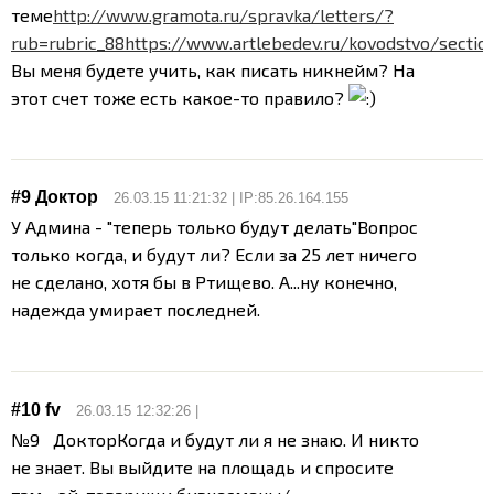
теме
http://www.gramota.ru/spravka/letters/?
rub=rubric_88
https://www.artlebedev.ru/kovodstvo/sectio
Вы меня будете учить, как писать никнейм? На
этот счет тоже есть какое-то правило?
#9 Доктор
26.03.15 11:21:32 | IP:85.26.164.155
У Админа - "теперь только будут делать"
Вопрос
только когда, и будут ли? Если за 25 лет ничего
не сделано, хотя бы в Ртищево. А...ну конечно,
надежда умирает последней.
#10
fv
26.03.15 12:32:26 |
№9 Доктор
Когда и будут ли я не знаю. И никто
не знает. Вы выйдите на площадь и спросите