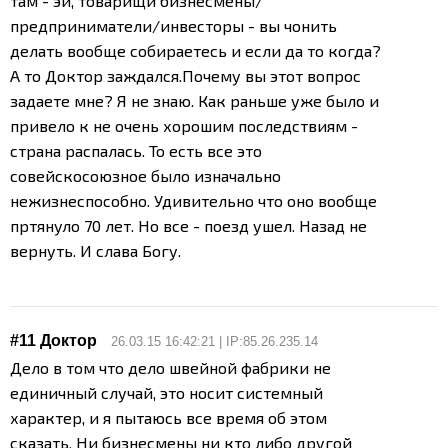
там - эй, товарищи бизнесмены/
предприниматели/инвесторы - вы чонить
делать вообще собираетесь и если да то когда?
А то Доктор заждался.
Почему вы этот вопрос
задаете мне? Я не знаю.
Как раньше уже было и
привело к не очень хорошим последствиям -
страна распалась. То есть все это
совейскосоюзное было изначально
нежизнеспособно. Удивительно что оно вообще
пртянуло 70 лет. Но все - поезд ушел. Назад не
вернуть. И слава Богу.
#11 Доктор
26.03.15 16:42:21 | IP:85.26.235.14
Дело в том что дело швейной фабрики не
единичный случай, это носит системный
характер, и я пытаюсь все время об этом
сказать. Ни бизнесмены ни кто либо другой