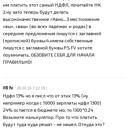
им платить этот самый НДФЛ, почитайте НК.
2.ну зато теперь будут делать
высококачественное гАвно....
3.местоимения
«вы», «ваш» (во всех падежах и родах) в
середине предложения пишутся с заглавной
(прописной) буквы:
4.имена собственные
пишутся с заглавной буквы.
P.S.FV хотите
поумничать, ОБЗОВИТЕ СЕБЯ ДЛЯ НАЧАЛА
ПРАВИЛЬНО!
#8
fv
26.03.15 7:12:18 |
Ндфл 13% но я писл что от этих 13% (ну
например когда с 10000 зарплаты ндфл 1300)
24% остается в бюджете мо, то 1300*0.24
Возьмите калькулятор. Про то что платить
будут туда куда решат - не нашел. Откуда это?