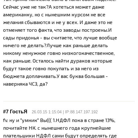
Сейчас уже не так?
А хотеться может даже
американку, но с нынешним курсом не все
желания сбываются и не у всех. И даже это не
отменяет того факта, что заводы построены.
И
сады придонья - вы считаете, что лучше вообще
ничего не делать?
Лучше как раньше делать
никому ненужное говно низкогокачественное,
как раньше. Осталось найти дураков которые
будут такое говно покупать и за него из
бюджета доплачивать.
У вас буква большая -
наверняка ЧСЗ, да?
#7 ГостьЯ
26.03.15 1:15:04 | IP:88.147.197.192
fv. ну и "умник" Вы(((
1.НДФЛ пока в стране 13%,
почитайте НК. с нынешнего года крупнейшие
плательшики НДФЛ сами будут определять где