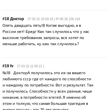
#18 Доктор
27.03.15 10:59:33 | IP:85.26.235.224
Опять двадцать пять!
В Китае выгодно, а в
России нет! Бред! Как так случилось что у нас
высокие требования, запросы, все хотят по
меньше работать, ну как так случилось?
#19
fv
27.03.15 11:05:21 |
№18 Доктор
А получилось это из-за вашего
любимого ссср где от каждого по способности
и каждому по потребности. Вот и результат. Так
и получилось. Способности у всех разные, чаще
никакие, а потребности эгегей.
Я именно об
этом и толкую, что самая большая трагедия в
жизни россии - это 70 лет попыток