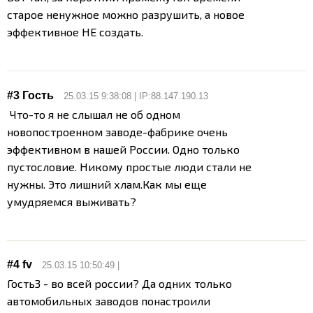
старое ненужное можно разрушить, а новое
эффективное НЕ создать.
#3 Гость
25.03.15 9:38:08 | IP:88.147.190.13
Что-то я не слышал не об одном
новопостроенном заводе-фабрике очень
эффективном в нашей России. Одно только
пустословие. Никому простые люди стали не
нужны. Это лишний хлам.Как мы еще
умудряемся выживать?
#4
fv
25.03.15 10:50:49 |
Гость3 - во всей россии? Да одних только
автомобильных заводов понастроили