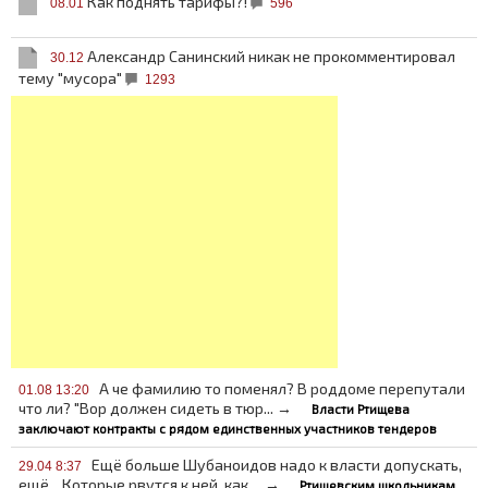
Как поднять тарифы?!
08.01
596
Александр Санинский никак не прокомментировал
30.12
тему "мусора"
1293
А че фамилию то поменял? В роддоме перепутали
01.08 13:20
что ли? "Вор должен сидеть в тюр... →
Власти Ртищева
заключают контракты с рядом единственных участников тендеров
Ещё больше Шубаноидов надо к власти допускать,
29.04 8:37
ещё... Которые рвутся к ней, как ... →
Ртищевским школьникам