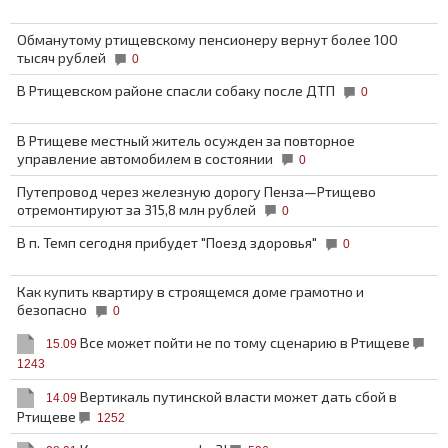
Обманутому ртищевскому пенсионеру вернут более 100
тысяч рублей
0
В Ртищевском районе спасли собаку после ДТП
0
В Ртищеве местный житель осужден за повторное
управление автомобилем в состоянии
0
Путепровод через железную дорогу Пенза—Ртищево
отремонтируют за 315,8 млн рублей
0
В п. Темп сегодня прибудет "Поезд здоровья"
0
Как купить квартиру в строящемся доме грамотно и
безопасно
0
Все может пойти не по тому сценарию в Ртищеве
15.09
1243
Вертикаль путинской власти может дать сбой в
14.09
Ртищеве
1252