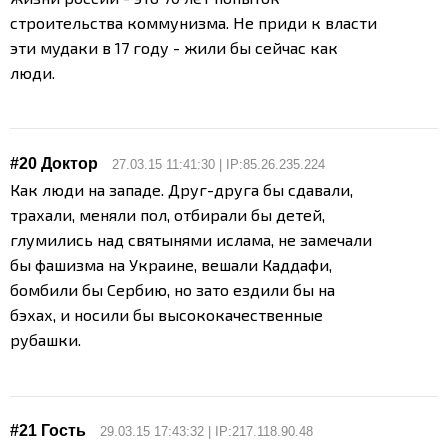
строительства коммунизма. Не приди к власти
эти мудаки в 17 году - жили бы сейчас как
люди.
#20 Доктор
27.03.15 11:41:30 | IP:85.26.235.224
Как люди на западе. Друг-друга бы сдавали,
трахали, меняли пол, отбирали бы детей,
глумились над святынями ислама, не замечали
бы фашизма на Украине, вешали Каддафи,
бомбили бы Сербию, но зато ездили бы на
бэхах, и носили бы высококачественные
рубашки.
#21 Гость
29.03.15 17:43:32 | IP:217.118.90.48