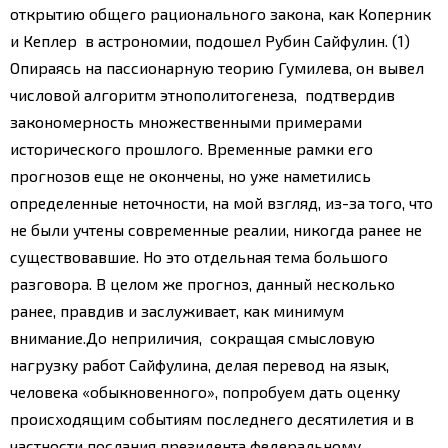
открытию общего рационального закона, как Коперник
и Кеплер в астрономии, подошел Рубин Сайфулин. (1)
Опираясь на пассионарную теорию Гумилева, он вывел
числовой алгоритм этнополитогенеза, подтвердив
закономерность множественными примерами
исторического прошлого. Временные рамки его
прогнозов еще не окончены, но уже наметились
определенные неточности, на мой взгляд, из-за того, что
не были учтены современные реалии, никогда ранее не
существовавшие. Но это отдельная тема большого
разговора. В целом же прогноз, данный несколько
ранее, правдив и заслуживает, как минимум
внимание.
До неприличия, сокращая смысловую
нагрузку работ Сайфулина, делая перевод на язык,
человека «обыкновенного», попробуем дать оценку
происходящим событиям последнего десятилетия и в
частности послания президента федеральному