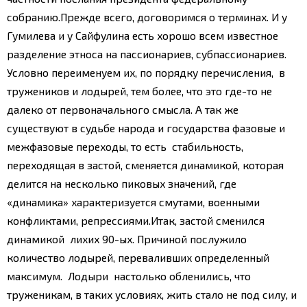
собранию.
Прежде всего, договоримся о терминах. И у
Гумилева и у Сайфулина есть хорошо всем известное
разделение этноса на пассионариев, субпассионариев.
Условно переименуем их, по порядку перечисления, в
тружеников и лодырей, тем более, что это где-то не
далеко от первоначального смысла. А так же
существуют в судьбе народа и государства фазовые и
межфазовые переходы, то есть стабильность,
переходящая в застой, сменяется динамикой, которая
делится на несколько пиковых значений, где
«динамика» характеризуется смутами, военными
конфликтами, репрессиями.
Итак, застой сменился
динамикой лихих 90-ых. Причиной послужило
количество лодырей, переваливших определенный
максимум. Лодыри настолько обленились, что
труженикам, в таких условиях, жить стало не под силу, и