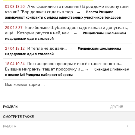
А че фамилию то поменял? В роддоме перепутали
01.08 13:20
что ли? "Вор должен сидеть в тюр... →
Власти Ртищева
заключают контракты с рядом единственных участников тендеров
Ещё больше Шубаноидов надо к власти допускать,
29.04 8:37
ещё... Которые рвутся к ней, как ... →
Ртищевским школьникам
недодавали еды в столовой
И тепла не додали... →
Ртищевским школьникам
27.04 18:12
недодавали еды в столовой
Поставщиков проверьте и всё станет понятно...
18.04 10:34
Бывшие мигранты тащат просрочку и ... →
Скандал с питанием
в школе №1 Ртищева набирает обороты
Все комментарии →
РАЗДЕЛЫ
ДРУГИЕ
СМОТРИТЕ ТАКЖЕ
РАБОТА