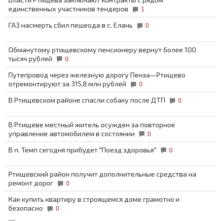
единственных участников тендеров
1
ГАЗ насмерть сбил пешеода в с. Елань
0
Обманутому ртищевскому пенсионеру вернут более 100
тысяч рублей
0
Путепровод через железную дорогу Пенза—Ртищево
отремонтируют за 315,8 млн рублей
0
В Ртищевском районе спасли собаку после ДТП
0
В Ртищеве местный житель осужден за повторное
управление автомобилем в состоянии
0
В п. Темп сегодня прибудет "Поезд здоровья"
0
Ртищевский район получит дополнительные средства на
ремонт дорог
0
Как купить квартиру в строящемся доме грамотно и
безопасно
0