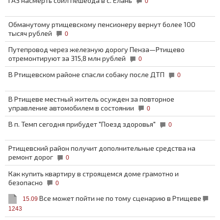
ГАЗ насмерть сбил пешеода в с. Елань
0
Обманутому ртищевскому пенсионеру вернут более 100
тысяч рублей
0
Путепровод через железную дорогу Пенза—Ртищево
отремонтируют за 315,8 млн рублей
0
В Ртищевском районе спасли собаку после ДТП
0
В Ртищеве местный житель осужден за повторное
управление автомобилем в состоянии
0
В п. Темп сегодня прибудет "Поезд здоровья"
0
Ртищевский район получит дополнительные средства на
ремонт дорог
0
Как купить квартиру в строящемся доме грамотно и
безопасно
0
Все может пойти не по тому сценарию в Ртищеве
15.09
1243