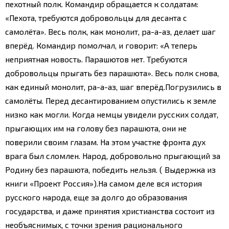
пехотный полк. Командир обращается к солдатам:
«Пехота, требуются добровольцы для десанта с
самолёта». Весь полк, как монолит, ра-а-аз, делает шаг
вперёд. Командир помолчал, и говорит: «А теперь
неприятная новость. Парашютов нет. Требуются
добровольцы прыгать без парашюта». Весь полк снова,
как единый монолит, ра-а-аз, шаг вперёд.
Погрузились в
самолёты. Перед десантированием опустились к земле
низко как могли. Когда немцы увидели русских солдат,
прыгающих им на голову без парашюта, они не
поверили своим глазам. На этом участке фронта дух
врага был сломлен. Народ, добровольно прыгающий за
Родину без парашюта, победить нельзя. ( Выдержка из
книги «Проект Россия»).
На самом деле вся история
русского народа, еще за долго до образования
государства, и даже принятия христианства состоит из
необъяснимых, с точки зрения рационального