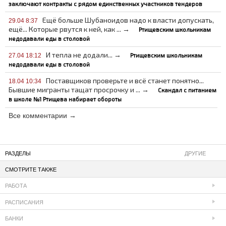
заключают контракты с рядом единственных участников тендеров
Ещё больше Шубаноидов надо к власти допускать,
29.04 8:37
ещё... Которые рвутся к ней, как ... →
Ртищевским школьникам
недодавали еды в столовой
И тепла не додали... →
Ртищевским школьникам
27.04 18:12
недодавали еды в столовой
Поставщиков проверьте и всё станет понятно...
18.04 10:34
Бывшие мигранты тащат просрочку и ... →
Скандал с питанием
в школе №1 Ртищева набирает обороты
Все комментарии →
РАЗДЕЛЫ
ДРУГИЕ
СМОТРИТЕ ТАКЖЕ
РАБОТА
РАСПИСАНИЯ
БАНКИ