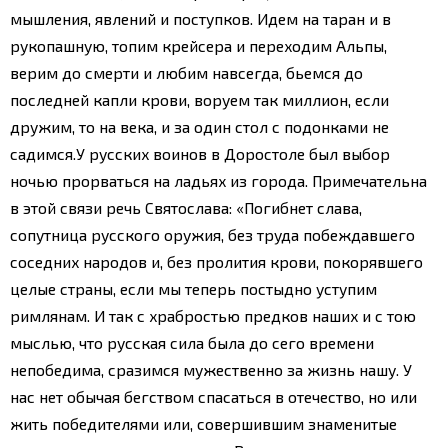
мышления, явлений и поступков. Идем на таран и в
рукопашную, топим крейсера и переходим Альпы,
верим до смерти и любим навсегда, бьемся до
последней капли крови, воруем так миллион, если
дружим, то на века, и за один стол с подонками не
садимся.
У русских воинов в Доростоле был выбор
ночью прорваться на ладьях из города. Примечательна
в этой связи речь Святослава: «Погибнет слава,
сопутница русского оружия, без труда побеждавшего
соседних народов и, без пролития крови, покорявшего
целые страны, если мы теперь постыдно уступим
римлянам. И так с храбростью предков наших и с тою
мыслью, что русская сила была до сего времени
непобедима, сразимся мужественно за жизнь нашу. У
нас нет обычая бегством спасаться в отечество, но или
жить победителями или, совершившим знаменитые