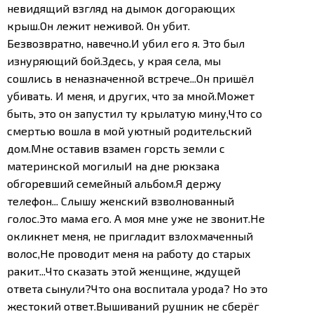
невидящий взгляд на дымок догорающих
крыш.
Он лежит неживой. Он убит.
Безвозвратно, навечно.
И убил его я. Это был
изнуряющий бой.
Здесь, у края села, мы
сошлись в неназначенной встрече...
Он пришёл
убивать. И меня, и других, что за мной.
Может
быть, это он запустил ту крылатую мину,
Что со
смертью вошла в мой уютный родительский
дом.
Мне оставив взамен горсть земли с
материнской могилы
И на дне рюкзака
обгоревший семейный альбом.
Я держу
телефон... Слышу женский взволнованный
голос.
Это мама его. А моя мне уже не звонит.
Не
окликнет меня, не пригладит взлохмаченный
волос,
Не проводит меня на работу до старых
ракит...
Что сказать этой женщине, ждущей
ответа сынули?
Что она воспитала урода? Но это
жестокий ответ.
Вышиваний рушник не сберёг