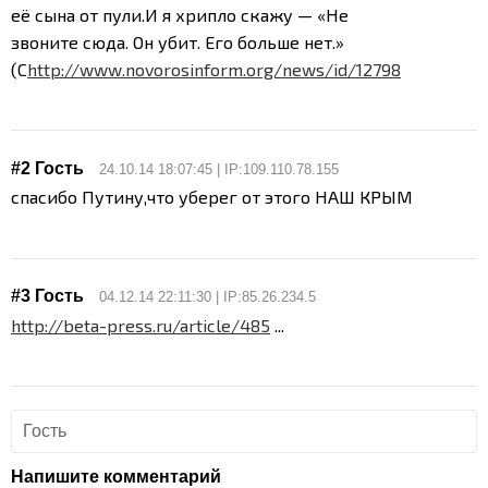
её сына от пули.
И я хрипло скажу — «Не
звоните сюда. Он убит.
Его больше нет.»
(С
http://www.novorosinform.org/news/id/12798
#2 Гость
24.10.14 18:07:45 | IP:109.110.78.155
спасибо Путину,что уберег от этого НАШ КРЫМ
#3 Гость
04.12.14 22:11:30 | IP:85.26.234.5
http://beta-press.ru/article/485
...
Напишите комментарий