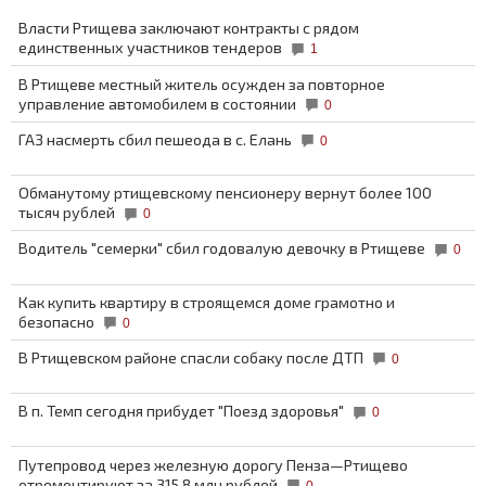
Власти Ртищева заключают контракты с рядом
единственных участников тендеров
1
В Ртищеве местный житель осужден за повторное
управление автомобилем в состоянии
0
ГАЗ насмерть сбил пешеода в с. Елань
0
Обманутому ртищевскому пенсионеру вернут более 100
тысяч рублей
0
Водитель "семерки" сбил годовалую девочку в Ртищеве
0
Как купить квартиру в строящемся доме грамотно и
безопасно
0
В Ртищевском районе спасли собаку после ДТП
0
В п. Темп сегодня прибудет "Поезд здоровья"
0
Путепровод через железную дорогу Пенза—Ртищево
отремонтируют за 315,8 млн рублей
0