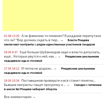
А че фамилию то поменял? В роддоме перепутали
01.08 13:20
что ли? "Вор должен сидеть в тюр... →
Власти Ртищева
заключают контракты с рядом единственных участников тендеров
Ещё больше Шубаноидов надо к власти допускать,
29.04 8:37
ещё... Которые рвутся к ней, как ... →
Ртищевским школьникам
недодавали еды в столовой
И тепла не додали... →
Ртищевским школьникам
27.04 18:12
недодавали еды в столовой
Поставщиков проверьте и всё станет понятно...
18.04 10:34
Бывшие мигранты тащат просрочку и ... →
Скандал с питанием
в школе №1 Ртищева набирает обороты
Все комментарии →