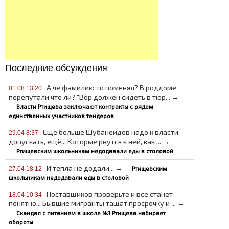
Последние обсуждения
А че фамилию то поменял? В роддоме
01.08 13:20
перепутали что ли? "Вор должен сидеть в тюр... →
Власти Ртищева заключают контракты с рядом
единственных участников тендеров
Ещё больше Шубаноидов надо к власти
29.04 8:37
допускать, ещё... Которые рвутся к ней, как ... →
Ртищевским школьникам недодавали еды в столовой
И тепла не додали... →
Ртищевским
27.04 18:12
школьникам недодавали еды в столовой
Поставщиков проверьте и всё станет
18.04 10:34
понятно... Бывшие мигранты тащат просрочку и ... →
Скандал с питанием в школе №1 Ртищева набирает
обороты