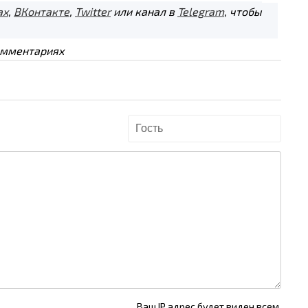
ах
,
ВКонтакте
,
Twitter
или канал в
Telegram
, чтобы
омментариях
Ваш IP адрес будет виден всем.