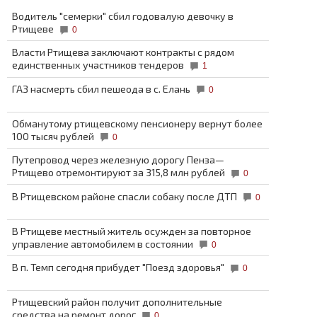
Водитель "семерки" сбил годовалую девочку в
Ртищеве
0
Власти Ртищева заключают контракты с рядом
единственных участников тендеров
1
ГАЗ насмерть сбил пешеода в с. Елань
0
Обманутому ртищевскому пенсионеру вернут более
100 тысяч рублей
0
Путепровод через железную дорогу Пенза—
Ртищево отремонтируют за 315,8 млн рублей
0
В Ртищевском районе спасли собаку после ДТП
0
В Ртищеве местный житель осужден за повторное
управление автомобилем в состоянии
0
В п. Темп сегодня прибудет "Поезд здоровья"
0
Ртищевский район получит дополнительные
средства на ремонт дорог
0