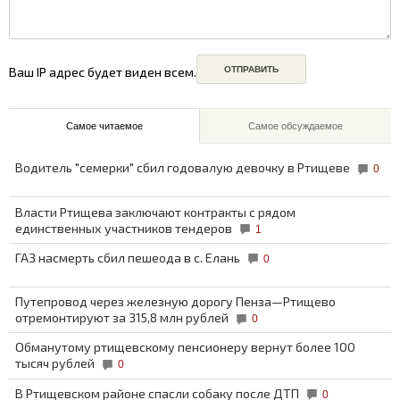
Ваш IP адрес будет виден всем.
Самое читаемое
Самое обсуждаемое
Водитель "семерки" сбил годовалую девочку в Ртищеве
0
Власти Ртищева заключают контракты с рядом
единственных участников тендеров
1
ГАЗ насмерть сбил пешеода в с. Елань
0
Путепровод через железную дорогу Пенза—Ртищево
отремонтируют за 315,8 млн рублей
0
Обманутому ртищевскому пенсионеру вернут более 100
тысяч рублей
0
В Ртищевском районе спасли собаку после ДТП
0