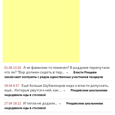
А че фамилию то поменял? В роддоме перепутали
01.08 13:20
что ли? "Вор должен сидеть в тюр... →
Власти Ртищева
заключают контракты с рядом единственных участников тендеров
Ещё больше Шубаноидов надо к власти допускать,
29.04 8:37
ещё... Которые рвутся к ней, как ... →
Ртищевским школьникам
недодавали еды в столовой
И тепла не додали... →
Ртищевским школьникам
27.04 18:12
недодавали еды в столовой