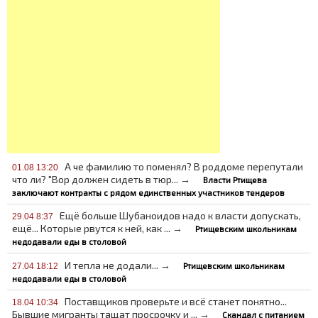
А че фамилию то поменял? В роддоме перепутали
01.08 13:20
что ли? "Вор должен сидеть в тюр... →
Власти Ртищева
заключают контракты с рядом единственных участников тендеров
Ещё больше Шубаноидов надо к власти допускать,
29.04 8:37
ещё... Которые рвутся к ней, как ... →
Ртищевским школьникам
недодавали еды в столовой
И тепла не додали... →
Ртищевским школьникам
27.04 18:12
недодавали еды в столовой
Поставщиков проверьте и всё станет понятно...
18.04 10:34
Бывшие мигранты тащат просрочку и ... →
Скандал с питанием