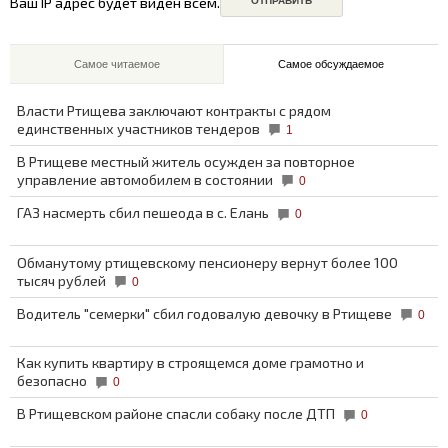
Ваш IP адрес будет виден всем.
Самое читаемое
Самое обсуждаемое
Власти Ртищева заключают контракты с рядом
единственных участников тендеров
1
В Ртищеве местный житель осужден за повторное
управление автомобилем в состоянии
0
ГАЗ насмерть сбил пешеода в с. Елань
0
Обманутому ртищевскому пенсионеру вернут более 100
тысяч рублей
0
Водитель "семерки" сбил годовалую девочку в Ртищеве
0
Как купить квартиру в строящемся доме грамотно и
безопасно
0
В Ртищевском районе спасли собаку после ДТП
0