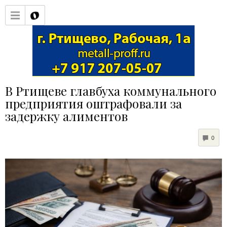
В Ртищеве главбуха коммунального
предприятия оштрафовали за
задержку алиментов
COM
0