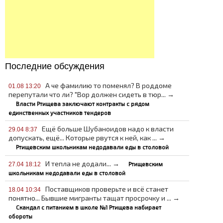
Последние обсуждения
А че фамилию то поменял? В роддоме
01.08 13:20
перепутали что ли? "Вор должен сидеть в тюр... →
Власти Ртищева заключают контракты с рядом
единственных участников тендеров
Ещё больше Шубаноидов надо к власти
29.04 8:37
допускать, ещё... Которые рвутся к ней, как ... →
Ртищевским школьникам недодавали еды в столовой
И тепла не додали... →
Ртищевским
27.04 18:12
школьникам недодавали еды в столовой
Поставщиков проверьте и всё станет
18.04 10:34
понятно... Бывшие мигранты тащат просрочку и ... →
Скандал с питанием в школе №1 Ртищева набирает
обороты