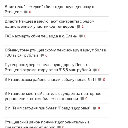
Водитель "семерки" сбил годовалую девочку в
Ртищеве
0
Власти Ртищева заключают контракты с рядом
единственных участников тендеров
1
ГАЗ насмерть сбил пешеода в с. Елань
0
Обманутому ртищевскому пенсионеру вернут более
100 тысяч рублей
0
Путепровод через железную дорогу Пенза—
Ртищево отремонтируют за 315,8 млн рублей
0
В Ртищевском районе спасли собаку после ДТП
0
В Ртищеве местный житель осужден за повторное
управление автомобилем в состоянии
0
В п. Темп сегодня прибудет "Поезд здоровья"
0
Ртищевский район получит дополнительные
средства на ремонт дорог
0