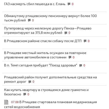
ГАЗ насмерть сбил пешеода в с. Елань
0
Обманутому ртищевскому пенсионеру вернут более 100
тысяч рублей
0
Путепровод через железную дорогу Пенза—Ртищево
отремонтируют за 315,8 млн рублей
0
В Ртищевском районе спасли собаку после ДТП
0
В Ртищеве местный житель осужден за повторное
управление автомобилем в состоянии
0
В п. Темп сегодня прибудет "Поезд здоровья"
0
Ртищевский район получит дополнительные средства на
ремонт дорог
0
Как купить квартиру в строящемся доме грамотно и
безопасно
0
В Ртищеве стартовала плановая модернизация
07.08
сетей водоснабжения