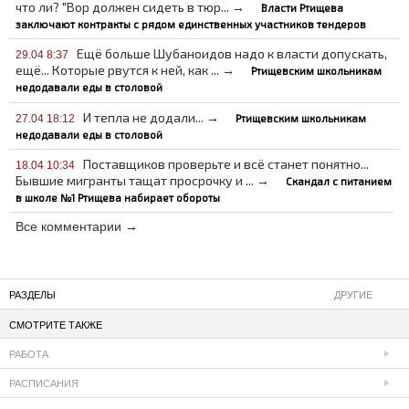
что ли? "Вор должен сидеть в тюр... →
Власти Ртищева
заключают контракты с рядом единственных участников тендеров
Ещё больше Шубаноидов надо к власти допускать,
29.04 8:37
ещё... Которые рвутся к ней, как ... →
Ртищевским школьникам
недодавали еды в столовой
И тепла не додали... →
Ртищевским школьникам
27.04 18:12
недодавали еды в столовой
Поставщиков проверьте и всё станет понятно...
18.04 10:34
Бывшие мигранты тащат просрочку и ... →
Скандал с питанием
в школе №1 Ртищева набирает обороты
Все комментарии →
РАЗДЕЛЫ
ДРУГИЕ
СМОТРИТЕ ТАКЖЕ
РАБОТА
РАСПИСАНИЯ