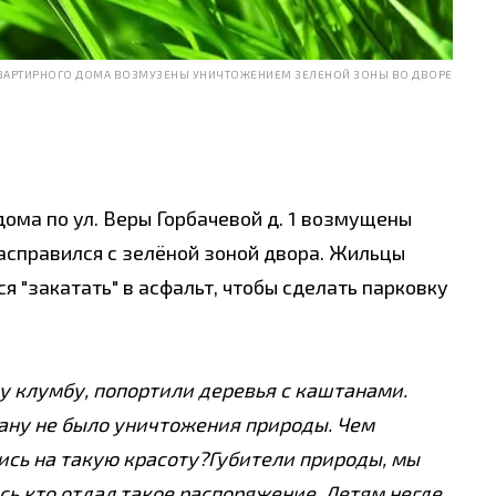
АРТИРНОГО ДОМА ВОЗМУЗЕНЫ УНИЧТОЖЕНИЕМ ЗЕЛЕНОЙ ЗОНЫ ВО ДВОРЕ
ома по ул. Веры Горбачевой д. 1 возмущены
расправился с зелёной зоной двора. Жильцы
 "закатать" в асфальт, чтобы сделать парковку
у клумбу, попортили деревья с каштанами.
лану не было уничтожения природы. Чем
ись на такую красоту?Губители природы, мы
ь,кто отдал такое распоряжение. Детям негде