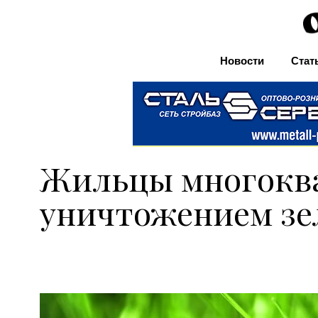
Новости
Стат
Жильцы многоква
уничтожением зел