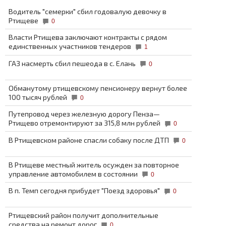
Водитель "семерки" сбил годовалую девочку в
Ртищеве
0
Власти Ртищева заключают контракты с рядом
единственных участников тендеров
1
ГАЗ насмерть сбил пешеода в с. Елань
0
Обманутому ртищевскому пенсионеру вернут более
100 тысяч рублей
0
Путепровод через железную дорогу Пенза—
Ртищево отремонтируют за 315,8 млн рублей
0
В Ртищевском районе спасли собаку после ДТП
0
В Ртищеве местный житель осужден за повторное
управление автомобилем в состоянии
0
В п. Темп сегодня прибудет "Поезд здоровья"
0
Ртищевский район получит дополнительные
средства на ремонт дорог
0