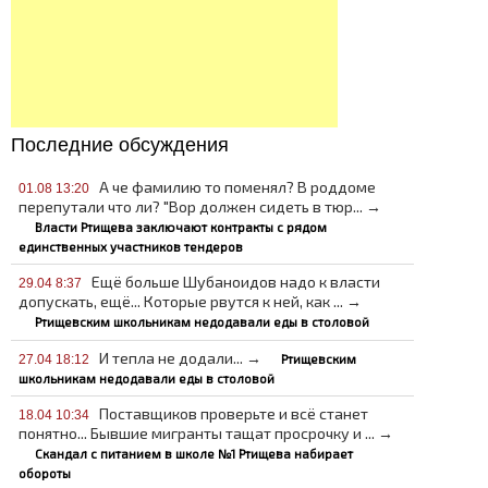
Последние обсуждения
А че фамилию то поменял? В роддоме
01.08 13:20
перепутали что ли? "Вор должен сидеть в тюр... →
Власти Ртищева заключают контракты с рядом
единственных участников тендеров
Ещё больше Шубаноидов надо к власти
29.04 8:37
допускать, ещё... Которые рвутся к ней, как ... →
Ртищевским школьникам недодавали еды в столовой
И тепла не додали... →
Ртищевским
27.04 18:12
школьникам недодавали еды в столовой
Поставщиков проверьте и всё станет
18.04 10:34
понятно... Бывшие мигранты тащат просрочку и ... →
Скандал с питанием в школе №1 Ртищева набирает
обороты