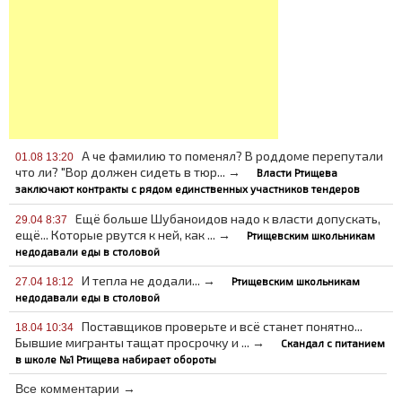
А че фамилию то поменял? В роддоме перепутали
01.08 13:20
что ли? "Вор должен сидеть в тюр... →
Власти Ртищева
заключают контракты с рядом единственных участников тендеров
Ещё больше Шубаноидов надо к власти допускать,
29.04 8:37
ещё... Которые рвутся к ней, как ... →
Ртищевским школьникам
недодавали еды в столовой
И тепла не додали... →
Ртищевским школьникам
27.04 18:12
недодавали еды в столовой
Поставщиков проверьте и всё станет понятно...
18.04 10:34
Бывшие мигранты тащат просрочку и ... →
Скандал с питанием
в школе №1 Ртищева набирает обороты
Все комментарии →