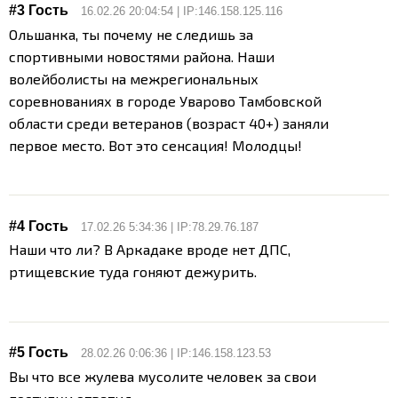
#3 Гость
16.02.26 20:04:54 | IP:146.158.125.116
Ольшанка, ты почему не следишь за
спортивными новостями района. Наши
волейболисты на межрегиональных
соревнованиях в городе Уварово Тамбовской
области среди ветеранов (возраст 40+) заняли
первое место. Вот это сенсация! Молодцы!
#4 Гость
17.02.26 5:34:36 | IP:78.29.76.187
Наши что ли? В Аркадаке вроде нет ДПС,
ртищевские туда гоняют дежурить.
#5 Гость
28.02.26 0:06:36 | IP:146.158.123.53
Вы что все жулева мусолите человек за свои