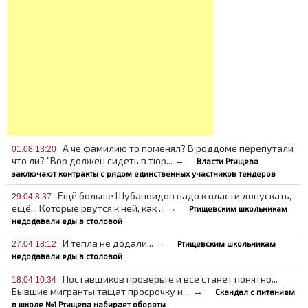
А че фамилию то поменял? В роддоме перепутали
01.08 13:20
что ли? "Вор должен сидеть в тюр... →
Власти Ртищева
заключают контракты с рядом единственных участников тендеров
Ещё больше Шубаноидов надо к власти допускать,
29.04 8:37
ещё... Которые рвутся к ней, как ... →
Ртищевским школьникам
недодавали еды в столовой
И тепла не додали... →
Ртищевским школьникам
27.04 18:12
недодавали еды в столовой
Поставщиков проверьте и всё станет понятно...
18.04 10:34
Бывшие мигранты тащат просрочку и ... →
Скандал с питанием
в школе №1 Ртищева набирает обороты