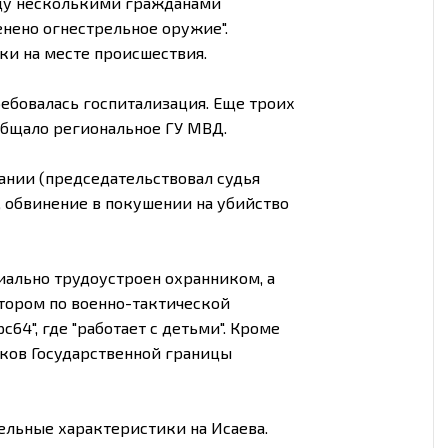
жду несколькими гражданами
нено огнестрельное оружие".
ки на месте происшествия.
ребовалась госпитализация. Еще троих
общало региональное ГУ МВД.
ании (председательствовал судья
а, обвинение в покушении на убийство
иально трудоустроен охранником, а
тором по военно-тактической
64", где "работает с детьми". Кроме
иков Государственной границы
ельные характеристики на Исаева.