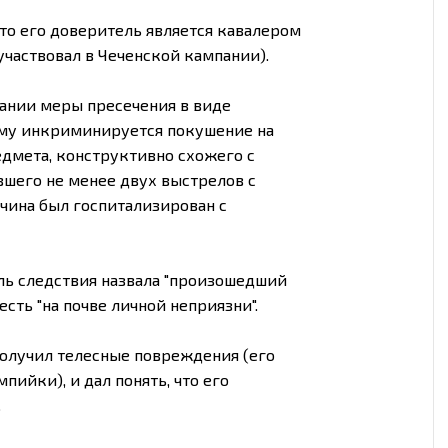
что его доверитель является кавалером
частвовал в Чеченской кампании).
рании меры пресечения в виде
ому инкриминируется покушение на
дмета, конструктивно схожего с
авшего не менее двух выстрелов с
чина был госпитализирован с
ь следствия назвала "произошедший
ть "на почве личной неприязни".
получил телесные повреждения (его
ийки), и дал понять, что его
.