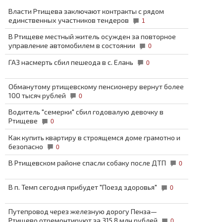
Власти Ртищева заключают контракты с рядом
единственных участников тендеров
1
В Ртищеве местный житель осужден за повторное
управление автомобилем в состоянии
0
ГАЗ насмерть сбил пешеода в с. Елань
0
Обманутому ртищевскому пенсионеру вернут более
100 тысяч рублей
0
Водитель "семерки" сбил годовалую девочку в
Ртищеве
0
Как купить квартиру в строящемся доме грамотно и
безопасно
0
В Ртищевском районе спасли собаку после ДТП
0
В п. Темп сегодня прибудет "Поезд здоровья"
0
Путепровод через железную дорогу Пенза—
Ртищево отремонтируют за 315,8 млн рублей
0