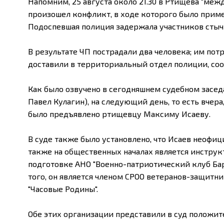
Напомним, 25 августа около 21.30 в Ртищева "ме
произошел конфликт, в ходе которого было приме
Подоспевшая полиция задержала участников стыч
В результате ЧП пострадали два человека; им пот
доставили в территориальный отдел полиции, со
Как было озвучено в сегодняшнем судебном засед
Павел Кулагин), на следующий день, то есть вчер
было предъявлено ртищевцу Максиму Исаеву.
В суде также было установлено, что Исаев неофиц
также на общественных началах является инструк
подготовке АНО "Военно-патриотический клуб Барс
того, он является членом СРОО ветеранов-защитн
"Часовые Родины".
Обе этих организации представили в суд положит