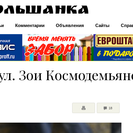
ьи
Комментарии
Объявления
Сайты
Спра
 ул. Зои Космодемья
COMMENTS
18
ПЕЧАТЬ