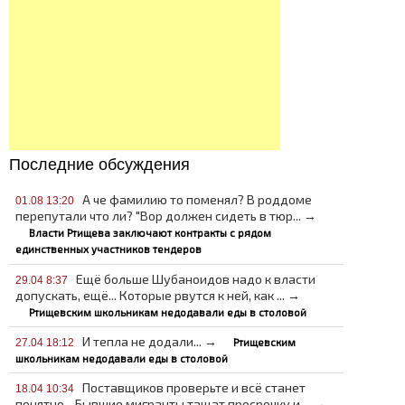
Последние обсуждения
А че фамилию то поменял? В роддоме
01.08 13:20
перепутали что ли? "Вор должен сидеть в тюр... →
Власти Ртищева заключают контракты с рядом
единственных участников тендеров
Ещё больше Шубаноидов надо к власти
29.04 8:37
допускать, ещё... Которые рвутся к ней, как ... →
Ртищевским школьникам недодавали еды в столовой
И тепла не додали... →
Ртищевским
27.04 18:12
школьникам недодавали еды в столовой
Поставщиков проверьте и всё станет
18.04 10:34
понятно... Бывшие мигранты тащат просрочку и ... →