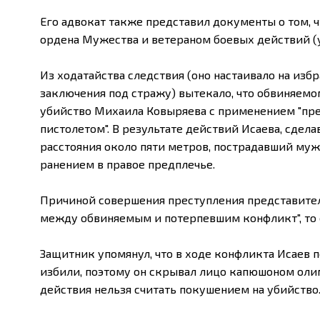
Его адвокат также представил документы о том, 
ордена Мужества и ветераном боевых действий (у
Из ходатайства следствия (оно настаивало на изб
заключения под стражу) вытекало, что обвиняем
убийство Михаила Ковыряева с применением "пре
пистолетом". В результате действий Исаева, сдел
расстояния около пяти метров, пострадавший муж
ранением в правое предплечье.
Причиной совершения преступления представител
между обвиняемым и потерпевшим конфликт", то ес
Защитник упомянул, что в ходе конфликта Исаев 
избили, поэтому он скрывал лицо капюшоном олимп
действия нельзя считать покушением на убийство