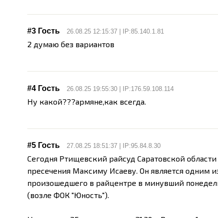
#3 Гость
26.08.25 12:15:37 | IP:85.140.1.81
2 думаю без вариантов
#4 Гость
26.08.25 19:55:30 | IP:176.59.108.114
Ну какой???армяне,как всегда.
#5 Гость
27.08.25 18:51:37 | IP:95.84.8.30
Сегодня Ртищевский райсуд Саратовской области
пресечения Максиму Исаеву. Он является одним и
произошедшего в райцентре в минувший понедел
(возле ФОК "Юность").