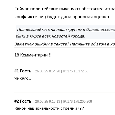
Сейчас полицейские выясняют обстоятельств
конфликте лиц будет дана правовая оценка.
Подписывайтесь на наши группы в
Одноклассник
быть в курсе всех новостей города.
Заметили ошибку в тексте? Напишите об этом в к
18
Комментарии !!
#1 Гость
26.08.25 8:54:28 | IP:176.15.172.66
Чикаго...
#2 Гость
26.08.25 9:13:13 | IP:178.178.209.208
Какой национальности стрелки???