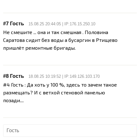
#7 Гость
15.08.25 20:44:05 | IP:176.15.250.10
Не смешите ... она и так смешная . Половина
Саратова сидит без воды а бусаргин в Ртищево
пришлёт ремонтные бригады.
#8 Гость
18.08.25 10:19:52 | IP:149.126.103.170
#4 Гость : Да хоть у 100 %, здесь то зачем такое
размещать? И с ветхой стеновой панелью
позади....