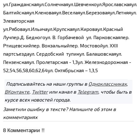
ул.Гражданская
ул.Солнечная
ул.Шевченко
ул.Ярославская
ул
Балтийская
ул.Кленовая
ул.Веселая
ул.Березовая
ул.Летняя
ул
Элеваторская
ул.Рябова
ул.Ильича
ул.Крупская
ул.Кирова
ул.Красный
Луч
пер.Д. Бедного
ул. В. Горбачевой
ул. Парковская
пер.
Ртищевский
пер. Вокзальный
пер. Мостовой
ул. XXII
партсъезда
ул. Сердобский тупик
ул. Балашовская
ул.
Пензенская
ул. Пролетарская - 1,3
ул. Железнодорожная -
52,54,56,58,60,62,64
ул. Октябрьская – 1,3,5
Подписывайтесь на наши группы в
Одноклассниках
,
ВКонтакте
,
Twitter
или канал в
Telegram
, чтобы быть в
курсе всех новостей города.
Заметили ошибку в тексте? Напишите об этом в
комментариях
8
Комментарии !!