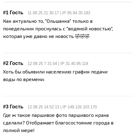
#1 Гость
11.08.25 21:30:17 | IP:95.84.35.183
Как актуально то, "Ольшанка" только в
понедельник проснулась с "водяной новостью",
которая уже давно не новость 🤣🤣🤣
#2 Гость
12.08.25 7:31:04 | IP:31.40.95.119
Хоть бы обьявили населению график подачи
воды по времени.
#3 Гость
12.08.25 14:52:13 | IP:149.126.103.170
Где ж такое паршивое фото паршивого крана
сделали? Отображает благосостояние города в
полной мере!