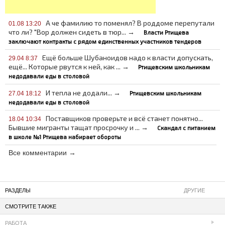
А че фамилию то поменял? В роддоме перепутали
01.08 13:20
что ли? "Вор должен сидеть в тюр... →
Власти Ртищева
заключают контракты с рядом единственных участников тендеров
Ещё больше Шубаноидов надо к власти допускать,
29.04 8:37
ещё... Которые рвутся к ней, как ... →
Ртищевским школьникам
недодавали еды в столовой
И тепла не додали... →
Ртищевским школьникам
27.04 18:12
недодавали еды в столовой
Поставщиков проверьте и всё станет понятно...
18.04 10:34
Бывшие мигранты тащат просрочку и ... →
Скандал с питанием
в школе №1 Ртищева набирает обороты
Все комментарии →
РАЗДЕЛЫ
ДРУГИЕ
СМОТРИТЕ ТАКЖЕ
РАБОТА