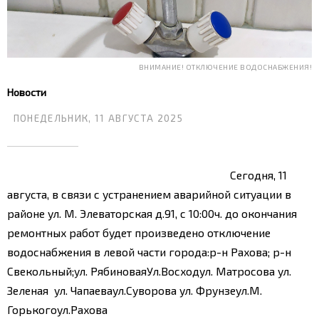
ВНИМАНИЕ! ОТКЛЮЧЕНИЕ ВОДОСНАБЖЕНИЯ!
Новости
ПОНЕДЕЛЬНИК, 11 АВГУСТА 2025
Сегодня, 11
августа, в связи с устранением аварийной ситуации в
районе ул. М. Элеваторская д.91, с 10:00ч. до окончания
ремонтных работ будет произведено отключение
водоснабжения в левой части города:
р-н Рахова;
р-н
Свекольный;
ул. Рябиновая
Ул.Восход
ул. Матросова
ул.
Зеленая
ул. Чапаева
ул.Суворова
ул. Фрунзе
ул.М.
Горького
ул.Рахова