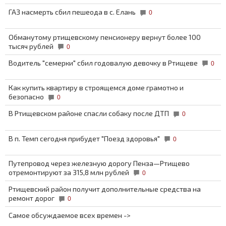
ГАЗ насмерть сбил пешеода в с. Елань
0
Обманутому ртищевскому пенсионеру вернут более 100
тысяч рублей
0
Водитель "семерки" сбил годовалую девочку в Ртищеве
0
Как купить квартиру в строящемся доме грамотно и
безопасно
0
В Ртищевском районе спасли собаку после ДТП
0
В п. Темп сегодня прибудет "Поезд здоровья"
0
Путепровод через железную дорогу Пенза—Ртищево
отремонтируют за 315,8 млн рублей
0
Ртищевский район получит дополнительные средства на
ремонт дорог
0
Самое обсуждаемое всех времен ->