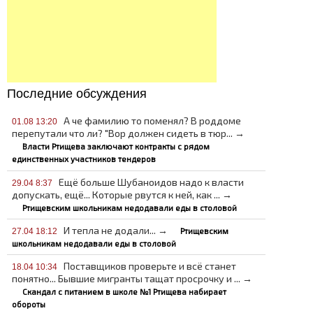
Последние обсуждения
А че фамилию то поменял? В роддоме
01.08 13:20
перепутали что ли? "Вор должен сидеть в тюр... →
Власти Ртищева заключают контракты с рядом
единственных участников тендеров
Ещё больше Шубаноидов надо к власти
29.04 8:37
допускать, ещё... Которые рвутся к ней, как ... →
Ртищевским школьникам недодавали еды в столовой
И тепла не додали... →
Ртищевским
27.04 18:12
школьникам недодавали еды в столовой
Поставщиков проверьте и всё станет
18.04 10:34
понятно... Бывшие мигранты тащат просрочку и ... →
Скандал с питанием в школе №1 Ртищева набирает
обороты