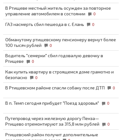
В Ртищеве местный житель осужден за повторное
управление автомобилем в состоянии
0
ГАЗ насмерть сбил пешеода в с. Елань
0
Обманутому ртищевскому пенсионеру вернут более
100 тысяч рублей
0
Водитель "семерки" сбил годовалую девочку в
Ртищеве
0
Как купить квартиру в строящемся доме грамотно и
безопасно
0
В Ртищевском районе спасли собаку после ДТП
0
В п. Темп сегодня прибудет "Поезд здоровья"
0
Путепровод через железную дорогу Пенза—
Ртищево отремонтируют за 315,8 млн рублей
0
Ртищевский район получит дополнительные