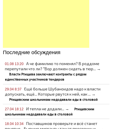
Последние обсуждения
А че фамилию то поменял? В роддоме
01.08 13:20
перепутали что ли? "Вор должен сидеть в тюр... →
Власти Ртищева заключают контракты с рядом
единственных участников тендеров
Ещё больше Шубаноидов надо к власти
29.04 8:37
допускать, ещё... Которые рвутся к ней, как ... →
Ртищевским школьникам недодавали еды в столовой
И тепла не додали... →
Ртищевским
27.04 18:12
школьникам недодавали еды в столовой
Поставщиков проверьте и всё станет
18.04 10:34
понятно... Бывшие мигранты тащат просрочку и ... →