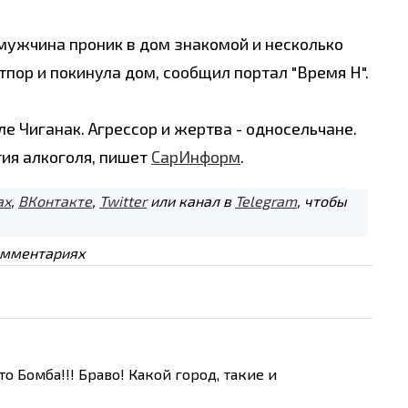
мужчина проник в дом знакомой и несколько
пор и покинула дом, сообщил портал "Время Н".
е Чиганак. Агрессор и жертва - односельчане.
тия алкоголя, пишет
СарИнформ
.
ах
,
ВКонтакте
,
Twitter
или канал в
Telegram
, чтобы
омментариях
о Бомба!!! Браво! Какой город, такие и