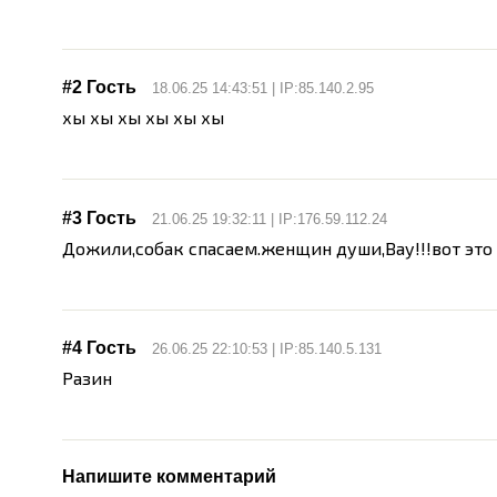
#2 Гость
18.06.25 14:43:51 | IP:85.140.2.95
хы хы хы хы хы хы
#3 Гость
21.06.25 19:32:11 | IP:176.59.112.24
Дожили,собак спасаем.женщин души,Вау!!!вот это 
#4 Гость
26.06.25 22:10:53 | IP:85.140.5.131
Разин
Напишите комментарий