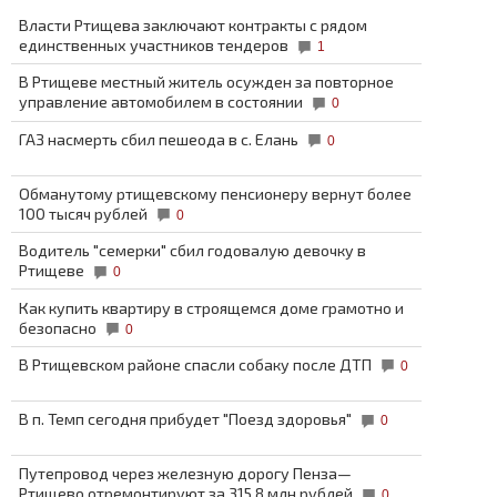
Власти Ртищева заключают контракты с рядом
единственных участников тендеров
1
В Ртищеве местный житель осужден за повторное
управление автомобилем в состоянии
0
ГАЗ насмерть сбил пешеода в с. Елань
0
Обманутому ртищевскому пенсионеру вернут более
100 тысяч рублей
0
Водитель "семерки" сбил годовалую девочку в
Ртищеве
0
Как купить квартиру в строящемся доме грамотно и
безопасно
0
В Ртищевском районе спасли собаку после ДТП
0
В п. Темп сегодня прибудет "Поезд здоровья"
0
Путепровод через железную дорогу Пенза—
Ртищево отремонтируют за 315,8 млн рублей
0