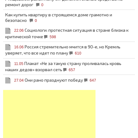
ремонт дорог
0
Как купить квартиру в строящемся доме грамотно и
безопасно
0
Социологи: протестная ситуация в стране близка к
22.06
критической точке
598
Россия стремительно мчится в 90-е, но Кремль
16.06
уверяет, что все идет по плану
610
Плакат «Не за такую страну проливалась кровь
11.05
наших дедов» взорвал сеть
657
Они рано празднуют победу
27.04
647