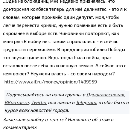
...Одна из блокадниц мне недавно призналась, что
доктор­ская колбаса теперь для неё деликатес, - это я к
словам, которые произнёс один депутат: мол, чтобы
легче перенести кризис, нужно поменьше есть и быть
скромнее в выборе яств. Чиновники повторяют, как
мантру: «В войну не с таким справлялись - и сейчас
трудности переживём».
В преддверии юбилея Победы
это звучит цинично. Ведь тогда была война, враг
оставлял после себя выжженную землю. А сейчас кто с
кем воюет? Неужели власть - со своим народом?
http://www.aif.ru/money/opinion/1489959
Подписывайтесь на наши группы в
Одноклассниках
,
ВКонтакте
,
Twitter
или канал в
Telegram
, чтобы быть в
курсе всех новостей города.
Заметили ошибку в тексте? Напишите об этом в
комментариях