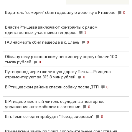
Водитель "семерки" сбил годовалую девочку в Ртищеве
0
Власти Ртищева заключают контракты с рядом
единственных участников тендеров
1
ГАЗ насмерть сбил пешеода в с. Елань
0
Обманутому ртищевскому пенсионеру вернут более 100
тысяч рублей
0
Путепровод через железную дорогу Пенза—Ртищево
отремонтируют за 315,8 млн рублей
0
В Ртищевском районе спасли собаку после ДТП
0
В Ртищеве местный житель осужден за повторное
управление автомобилем в состоянии
0
В п. Темп сегодня прибудет "Поезд здоровья"
0
Ртищевский район получит дополнительные средства на