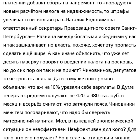
платёжки добавят сборы на капремонт, то «порадуют»
новым расчётом налога на недвижимость, то штрафы
увеличат в несколько раз...
Наталия Евдокимова,
ответственный секретарь Правозащитного совета Санкт-
Петербурга:
— Разница между богатыми и бедными у нас
и так зашкаливает, но власть, похоже, хочет эту пропасть
сделать ещё шире. А как иначе объяснить, что уже лет
десять наверху говорят о введении налога на роскошь,
но до сих пор он так и не принят? Чиновников, депутатов
тоже трогать нельзя. Да к тому же они громко
объявили, что аж на 10% урезали себе зарплаты. В Думе
теперь в среднем получают не 420, а 380 тыс. руб. в
месяц и всерьёз считают, что затянули пояса.
Чиновники
меж тем поговаривают, что надо бы свернуть
материнский капитал. Мол, в нынешней экономической
ситуации он неэффективен. Неэффективен для кого? Для
того, кто его получает? Но в селе на эти деньги можно