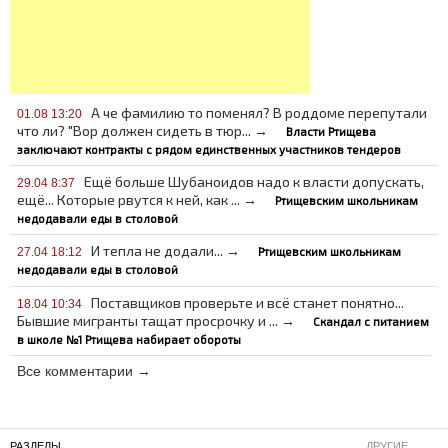
А че фамилию то поменял? В роддоме перепутали
01.08 13:20
что ли? "Вор должен сидеть в тюр... →
Власти Ртищева
заключают контракты с рядом единственных участников тендеров
Ещё больше Шубаноидов надо к власти допускать,
29.04 8:37
ещё... Которые рвутся к ней, как ... →
Ртищевским школьникам
недодавали еды в столовой
И тепла не додали... →
Ртищевским школьникам
27.04 18:12
недодавали еды в столовой
Поставщиков проверьте и всё станет понятно...
18.04 10:34
Бывшие мигранты тащат просрочку и ... →
Скандал с питанием
в школе №1 Ртищева набирает обороты
Все комментарии →
РАЗДЕЛЫ
ДРУГИЕ