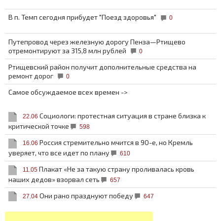
В п. Темп сегодня прибудет "Поезд здоровья"
0
Путепровод через железную дорогу Пенза—Ртищево
отремонтируют за 315,8 млн рублей
0
Ртищевский район получит дополнительные средства на
ремонт дорог
0
Самое обсуждаемое всех времен ->
Социологи: протестная ситуация в стране близка к
22.06
критической точке
598
Россия стремительно мчится в 90-е, но Кремль
16.06
уверяет, что все идет по плану
610
Плакат «Не за такую страну проливалась кровь
11.05
наших дедов» взорвал сеть
657
Они рано празднуют победу
27.04
647