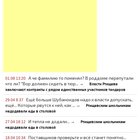
А че фамилию то поменял? В роддоме перепутали
01.08 13:20
что ли? "Вор должен сидеть в тюр... →
Власти Ртищева
заключают контракты с рядом единственных участников тендеров
Ещё больше Шубаноидов надо к власти допускать,
29.04 8:37
ещё... Которые рвутся к ней, как ... →
Ртищевским школьникам
недодавали еды в столовой
И тепла не додали... →
Ртищевским школьникам
27.04 18:12
недодавали еды в столовой
Поставщиков проверьте и всё станет понятно...
18.04 10:34