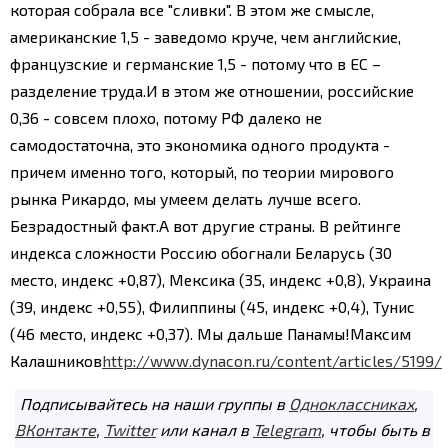
которая собрала все "сливки". В этом же смысле,
американские 1,5 - заведомо круче, чем английские,
французские и германские 1,5 - потому что в ЕС –
разделение труда.
И в этом же отношении, российские
0,36 - совсем плохо, потому РФ далеко не
самодостаточна, это экономика одного продукта -
причем именно того, который, по теории мирового
рынка Рикардо, мы умеем делать лучше всего.
Безрадостный факт.
А вот другие страны. В рейтинге
индекса сложности Россию обогнали Беларусь (30
место, индекс +0,87), Мексика (35, индекс +0,8), Украина
(39, индекс +0,55), Филиппины (45, индекс +0,4), Тунис
(46 место, индекс +0,37). Мы дальше Панамы!
Максим
Калашников
http://www.dynacon.ru/content/articles/5199/
Подписывайтесь на наши группы в
Одноклассниках
,
ВКонтакте
,
Twitter
или канал в
Telegram
, чтобы быть в