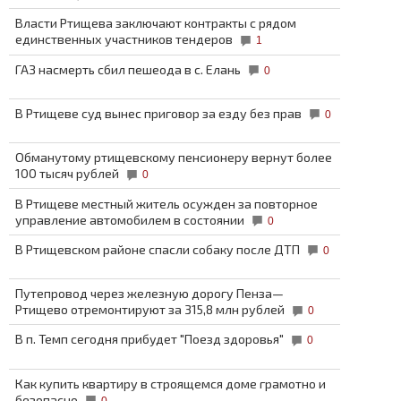
Власти Ртищева заключают контракты с рядом
единственных участников тендеров
1
ГАЗ насмерть сбил пешеода в с. Елань
0
В Ртищеве суд вынес приговор за езду без прав
0
Обманутому ртищевскому пенсионеру вернут более
100 тысяч рублей
0
В Ртищеве местный житель осужден за повторное
управление автомобилем в состоянии
0
В Ртищевском районе спасли собаку после ДТП
0
Путепровод через железную дорогу Пенза—
Ртищево отремонтируют за 315,8 млн рублей
0
В п. Темп сегодня прибудет "Поезд здоровья"
0
Как купить квартиру в строящемся доме грамотно и
безопасно
0