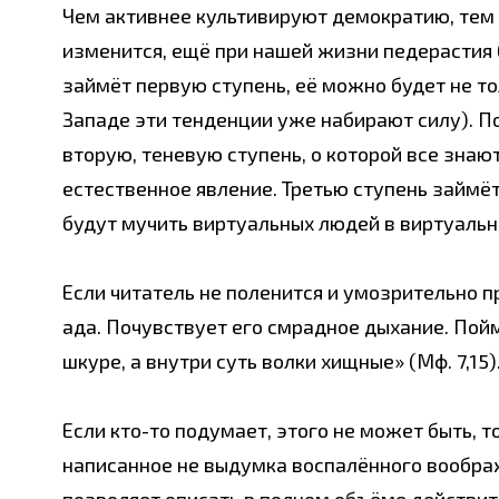
Чем активнее культивируют демократию, тем 
изменится, ещё при нашей жизни педерастия 
займёт первую ступень, её можно будет не то
Западе эти тенденции уже набирают силу). По
вторую, теневую ступень, о которой все знаю
естественное явление. Третью ступень займёт
будут мучить виртуальных людей в виртуальн
Если читатель не поленится и умозрительно 
ада. Почувствует его смрадное дыхание. Пой
шкуре, а внутри суть волки хищные» (Мф. 7,15)
Если кто-то подумает, этого не может быть, 
написанное не выдумка воспалённого воображ
позволяет описать в полном объёме действит