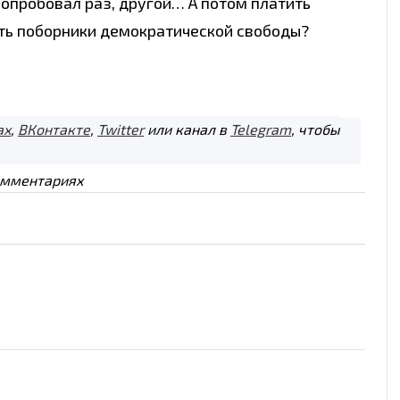
опробовал раз, другой… А потом платить
ть поборники демократической свободы?
ах
,
ВКонтакте
,
Twitter
или канал в
Telegram
, чтобы
омментариях