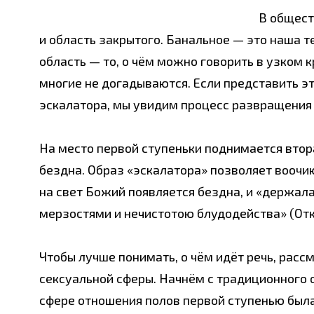
В общест
и область закрытого. Банальное — это наша 
область — то, о чём можно говорить в узком к
многие не догадываются. Если представить э
эскалатора, мы увидим процесс развращения
На место первой ступеньки поднимается втора
бездна. Образ «эскалатора» позволяет воочию
на свет Божий появляется бездна, и «держал
мерзостями и нечистотою блудодейства» (Откр.
Чтобы лучше понимать, о чём идёт речь, рас
сексуальной сферы. Начнём с традиционного 
сфере отношения полов первой ступенью был