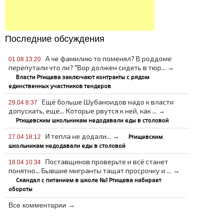
Последние обсуждения
А че фамилию то поменял? В роддоме
01.08 13:20
перепутали что ли? "Вор должен сидеть в тюр... →
Власти Ртищева заключают контракты с рядом
единственных участников тендеров
Ещё больше Шубаноидов надо к власти
29.04 8:37
допускать, ещё... Которые рвутся к ней, как ... →
Ртищевским школьникам недодавали еды в столовой
И тепла не додали... →
Ртищевским
27.04 18:12
школьникам недодавали еды в столовой
Поставщиков проверьте и всё станет
18.04 10:34
понятно... Бывшие мигранты тащат просрочку и ... →
Скандал с питанием в школе №1 Ртищева набирает
обороты
Все комментарии →