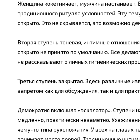
Женщина кокетничает, мужчина настаивает. В
традиционного ритуала условностей. Эту тем
открыто. Это не скрывается, это возможно д
Вторая ступень теневая, интимные отношения.
открыто не принято по умолчанию. Все делают 
не рассказывают о личных гигиенических про
Третья ступень закрытая. Здесь различные и
запретом как для обсуждения, так и для практ
Демократия включила «эскалатор». Ступени на
медленно, практически незаметно. Ухаживан
чему-то типа рукопожатия. У всех на глазах 
занимает место первой. Традиционные интим