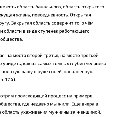
ве есть область банального, область открытого
текущая жизнь, повседневность. Открытая
ругу. Закрытая область содержит то, о чём
ти области в виде ступенек работающего
 общества.
я, на место второй третья, на место третьей
 увидеть, как из самых тёмных глубин человека
а золотую чашу в руке своей, наполненную
 17,4).
смотрим происходящий процесс на примере
общества, где недавно мы жили. Ещё вчера в
а область ухаживания мужчины за женщиной.