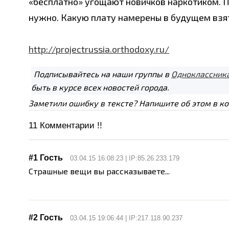
«бесплатно» угощают новичков наркотиком. П
нужно. Какую плату намерены в будущем взя
http://projectrussia.orthodoxy.ru/
Подписывайтесь на наши группы в
Одноклассник
быть в курсе всех новостей города.
Заметили ошибку в тексте? Напишите об этом в к
11
Комментарии !!
#1 Гость
03.04.15 16:08:23 | IP:85.26.233.179
Страшные вещи вы рассказываете...
#2 Гость
03.04.15 19:06:44 | IP:217.118.90.237