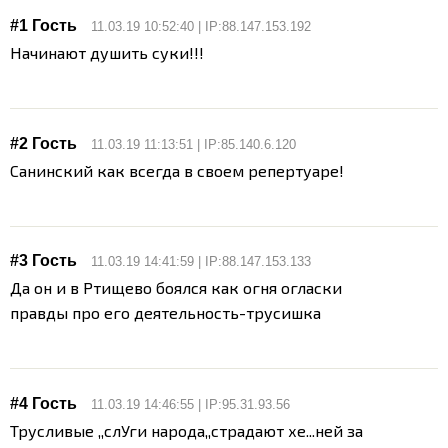
#1 Гость
11.03.19 10:52:40 | IP:88.147.153.192
Начинают душить суки!!!
#2 Гость
11.03.19 11:13:51 | IP:85.140.6.120
Санинский как всегда в своем репертуаре!
#3 Гость
11.03.19 14:41:59 | IP:88.147.153.133
Да он и в Ртищево боялся как огня огласки
правды про его деятельность-трусишка
#4 Гость
11.03.19 14:46:55 | IP:95.31.93.56
Трусливые ,,слУги народа,,страдают хе...ней за