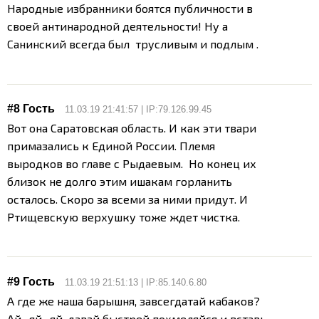
Народные избранники боятся публичности в
своей антинародной деятельности! Ну а
Санинский всегда был трусливым и подлым .
#8 Гость
11.03.19 21:41:57 | IP:79.126.99.45
Вот она Саратовская область. И как эти твари
примазались к Единой России. Племя
выродков во главе с Рыдаевым. Но конец их
близок не долго этим ишакам горланить
осталось. Скоро за всеми за ними придут. И
Ртищевскую верхушку тоже ждет чистка.
#9 Гость
11.03.19 21:51:13 | IP:85.140.6.80
А где же наша барышня, завсегдатай кабаков?
Ай -яй -яй, давай быстрей похмеляйся и вставь