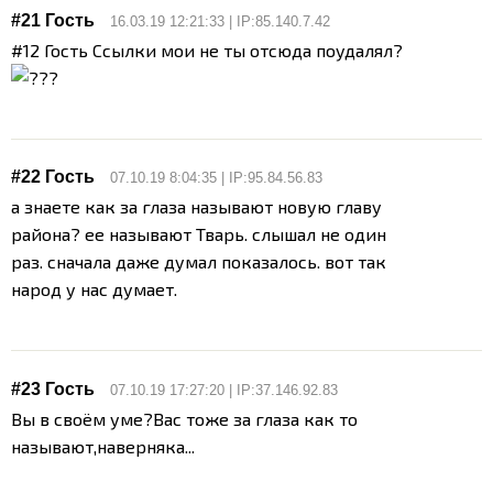
#21 Гость
16.03.19 12:21:33 | IP:85.140.7.42
#12 Гость Ссылки мои не ты отсюда поудалял?
#22 Гость
07.10.19 8:04:35 | IP:95.84.56.83
а знаете как за глаза называют новую главу
района? ее называют Тварь. слышал не один
раз. сначала даже думал показалось. вот так
народ у нас думает.
#23 Гость
07.10.19 17:27:20 | IP:37.146.92.83
Вы в своём уме?Вас тоже за глаза как то
называют,наверняка...