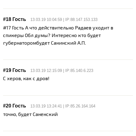
#18 Гость
13.03.19 10:04:59 | IP:88.147.153.133
#17 Гость А что действительно Радаев уходит в
спикеры Обл думы? Интересно кто будет
губернатором
будет Санинский А.П.
#19 Гость
13.03.19 12:15:09 | IP:85.140.6.223
С херов, как с дров!
#20 Гость
13.03.19 13:24:41 | IP:85.26.164.164
точно, будет Саненский