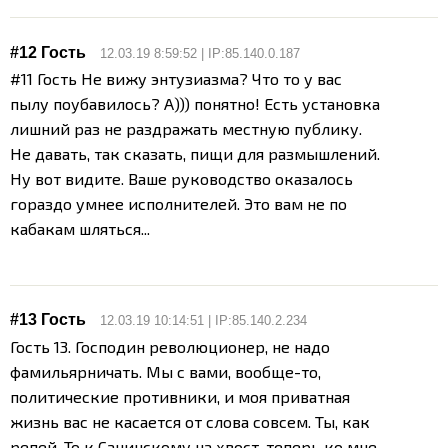
#12 Гость
12.03.19 8:59:52 | IP:85.140.0.187
#11 Гость Не вижу энтузиазма? Что то у вас
пылу поубавилось? А))) понятно! Есть установка
лишний раз не раздражать местную публику.
Не давать, так сказать, пищи для размышлений.
Ну вот видите. Ваше руководство оказалось
гораздо умнее исполнителей. Это вам не по
кабакам шляться...
#13 Гость
12.03.19 10:14:51 | IP:85.140.2.234
Гость 13. Господин революционер, не надо
фамильярничать. Мы с вами, вообще-то,
политические противники, и моя приватная
жизнь вас не касается от слова совсем. Ты, как
репей. То к Санинскому на хвост, теперь ко мне.