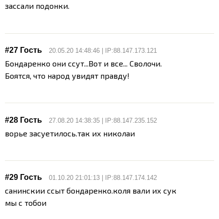
зассали подонки.
#27 Гость
20.05.20 14:48:46 | IP:88.147.173.121
Бондаренко они ссут...Вот и все... Сволочи.
Боятся, что народ увидят правду!
#28 Гость
27.08.20 14:38:35 | IP:88.147.235.152
ворье засуетилось.так их николаи
#29 Гость
01.10.20 21:01:13 | IP:88.147.174.142
санинскии ссыт бондаренко.коля вали их сук
мы с тобои