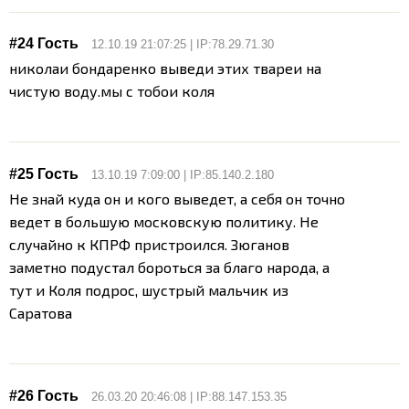
#24 Гость
12.10.19 21:07:25 | IP:78.29.71.30
николаи бондаренко выведи этих твареи на
чистую воду.мы с тобои коля
#25 Гость
13.10.19 7:09:00 | IP:85.140.2.180
Не знай куда он и кого выведет, а себя он точно
ведет в большую московскую политику. Не
случайно к КПРФ пристроился. Зюганов
заметно подустал бороться за благо народа, а
тут и Коля подрос, шустрый мальчик из
Саратова
#26 Гость
26.03.20 20:46:08 | IP:88.147.153.35