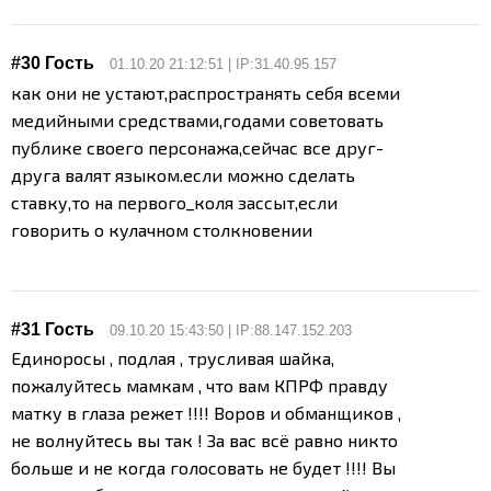
#30 Гость
01.10.20 21:12:51 | IP:31.40.95.157
как они не устают,распространять себя всеми
медийными средствами,годами советовать
публике своего персонажа,сейчас все друг-
друга валят языком.если можно сделать
ставку,то на первого_коля зассыт,если
говорить о кулачном столкновении
#31 Гость
09.10.20 15:43:50 | IP:88.147.152.203
Единоросы , подлая , трусливая шайка,
пожалуйтесь мамкам , что вам КПРФ правду
матку в глаза режет !!!! Воров и обманщиков ,
не волнуйтесь вы так ! За вас всё равно никто
больше и не когда голосовать не будет !!!! Вы