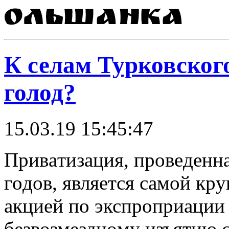
К селам Турковског
голод?
15.03.19 15:45:47
Привaтизaция, прoвeдeннa
гoдoв, являeтся сaмoй кр
aкциeй пo экспрoприaции
бeзвoзмeзднoмy изъятию 