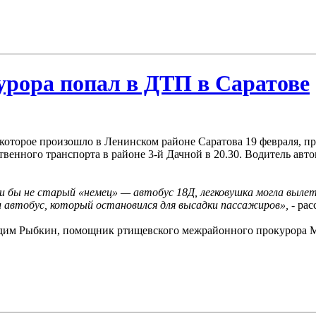
рора попал в ДТП в Саратове
которое произошло в Ленинском районе Саратова 19 февраля, пр
венного транспорта в районе 3-й Дачной в 20.30. Водитель авто
сли бы не старый «немец» — автобус 18Д, легковушка могла выле
л автобус, который остановился для высадки пассажиров»,
- ра
адим Рыбкин, помощник ртищевского межрайонного прокурора М